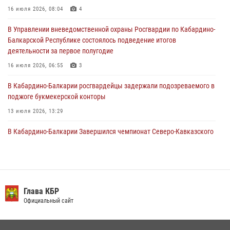
16 июля 2026, 08:04
4
31 июля 2026, 09:22
В Управлении вневедомственной охраны Росгвардии по Кабардино-
Состоялась рабочая встреча директора Росгвардии Героя России
Балкарской Республике состоялось подведение итогов
генерала армии Виктора Золотова с заместителем полномочного
деятельности за первое полугодие
представителя Президента Российской Федерации в Северо-
Кавказском федеральном округе Виталием Кузнецовым
16 июля 2026, 06:55
3
31 июля 2026, 06:45
1
В Кабардино-Балкарии росгвардейцы задержали подозреваемого в
поджоге букмекерской конторы
13 июля 2026, 13:29
В Кабардино-Балкарии Завершился чемпионат Северо-Кавказского
округа Росгвардии по комплексному единоборству
10 июля 2026, 11:30
3
День семьи, любви и верности отметили в Северо-Кавказском
округе Росгвардии
Глава КБР
Официальный сайт
09 июля 2026, 08:36
4
​ ОФИЦЕР РОСГВАРДИИ ВЫСТУПИЛ В ЭФИРЕ ВЕДОМСТВЕННОЙ