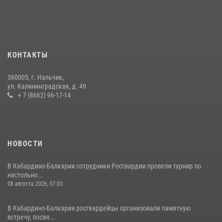
РАДИОРУБРИКи В КАБАРДИНО-БАЛКАРИИ
12 июля 2026, 03:30
1
В Кабардино-Балкарии при силовой поддержке росгвардии
задержали группу лиц с крупной партией наркотиков
КОНТАКТЫ
15 июля 2026, 06:33
360005, г. Нальчик,
В Кабардино-Балкарии при силовой поддержке Росгвардии изъяты
ул. Калининградская, д. 49
оружие и наркотические средства
+ 7 (8662) 96-17-14
21 июля 2026, 07:56
НОВОСТИ
В Кабардино-Балкарии сотрудники Росгвардии провели турнир по
настольно...
08 августа 2026, 07:03
В Кабардино-Балкарии росгвардейцы организовали памятную
встречу, посвя...