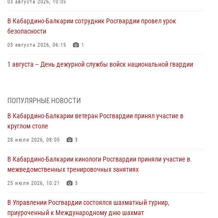
03 августа 2026, 10:05
В Кабардино‑Балкарии сотрудник Росгвардии провел урок
безопасности
03 августа 2026, 06:15
1
1 августа – День дежурной службы войск национальной гвардии
Российской Федерации
01 августа 2026, 09:42
ПОПУЛЯРНЫЕ НОВОСТИ
В Росгвардии вспоминают российских воинов, погибших в Первой
В Кабардино-Балкарии ветеран Росгвардии принял участие в
мировой войне 1914-1918 годов
круглом столе
01 августа 2026, 07:30
28 июля 2026, 08:05
3
Директор Росгвардии Герой России генерал армии Виктор Золотов
В Кабардино-Балкарии кинологи Росгвардии приняли участие в
поздравил специалистов подразделений тыла с профессиональным
межведомственных тренировочных занятиях
праздником
25 июля 2026, 10:21
3
01 августа 2026, 00:10
В Управлении Росгвардии состоялся шахматный турнир,
Росгвардия обеспечивает безопасность граждан на южном
приуроченный к Международному дню шахмат
направлении