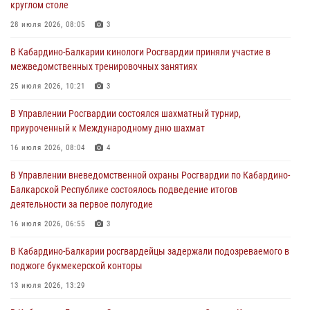
круглом столе
01 августа 2026, 07:30
28 июля 2026, 08:05
3
Директор Росгвардии Герой России генерал армии Виктор Золотов
В Кабардино-Балкарии кинологи Росгвардии приняли участие в
поздравил специалистов подразделений тыла с профессиональным
межведомственных тренировочных занятиях
праздником
25 июля 2026, 10:21
3
01 августа 2026, 00:10
В Управлении Росгвардии состоялся шахматный турнир,
Росгвардия обеспечивает безопасность граждан на южном
приуроченный к Международному дню шахмат
направлении
16 июля 2026, 08:04
4
31 июля 2026, 09:22
В Управлении вневедомственной охраны Росгвардии по Кабардино-
Состоялась рабочая встреча директора Росгвардии Героя России
Балкарской Республике состоялось подведение итогов
генерала армии Виктора Золотова с заместителем полномочного
деятельности за первое полугодие
представителя Президента Российской Федерации в Северо-
Кавказском федеральном округе Виталием Кузнецовым
16 июля 2026, 06:55
3
31 июля 2026, 06:45
1
В Кабардино-Балкарии росгвардейцы задержали подозреваемого в
поджоге букмекерской конторы
13 июля 2026, 13:29