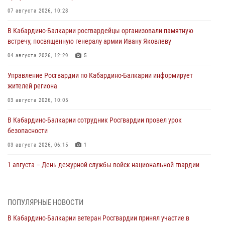
07 августа 2026, 10:28
В Кабардино-Балкарии росгвардейцы организовали памятную
встречу, посвященную генералу армии Ивану Яковлеву
04 августа 2026, 12:29
5
Управление Росгвардии по Кабардино-Балкарии информирует
жителей региона
03 августа 2026, 10:05
В Кабардино‑Балкарии сотрудник Росгвардии провел урок
безопасности
03 августа 2026, 06:15
1
1 августа – День дежурной службы войск национальной гвардии
Российской Федерации
01 августа 2026, 09:42
ПОПУЛЯРНЫЕ НОВОСТИ
В Росгвардии вспоминают российских воинов, погибших в Первой
В Кабардино-Балкарии ветеран Росгвардии принял участие в
мировой войне 1914-1918 годов