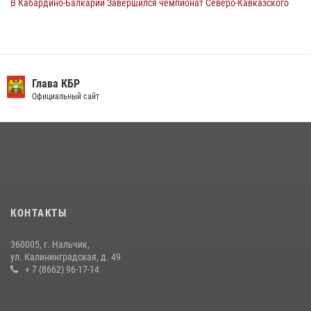
В Кабардино-Балкарии Завершился чемпионат Северо-Кавказского
округа Росгвардии по комплексному единоборству
10 июля 2026, 11:30
3
​ ОФИЦЕР РОСГВАРДИИ ВЫСТУПИЛ В ЭФИРЕ ВЕДОМСТВЕННОЙ
РАДИОРУБРИКи В КАБАРДИНО-БАЛКАРИИ
Глава КБР
Официальный сайт
12 июля 2026, 03:30
1
В Кабардино-Балкарии при силовой поддержке росгвардии
задержали группу лиц с крупной партией наркотиков
15 июля 2026, 06:33
В Кабардино-Балкарии при силовой поддержке Росгвардии изъяты
оружие и наркотические средства
КОНТАКТЫ
21 июля 2026, 07:56
360005, г. Нальчик,
В Кабардино-Балкарии росгвардейцы организовали памятную
ул. Калининградская, д. 49
встречу, посвященную генералу армии Ивану Яковлеву
+ 7 (8662) 96-17-14
04 августа 2026, 12:29
5