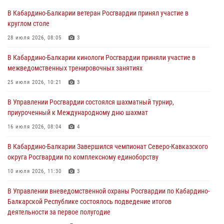
Росгвардия обеспечивает безопасность граждан на южном
В Кабардино-Балкарии ветеран Росгвардии принял участие в
направлении
круглом столе
31 июля 2026, 09:22
28 июля 2026, 08:05
3
Состоялась рабочая встреча директора Росгвардии Героя России
В Кабардино-Балкарии кинологи Росгвардии приняли участие в
генерала армии Виктора Золотова с заместителем полномочного
межведомственных тренировочных занятиях
представителя Президента Российской Федерации в Северо-
Кавказском федеральном округе Виталием Кузнецовым
25 июля 2026, 10:21
3
31 июля 2026, 06:45
1
В Управлении Росгвардии состоялся шахматный турнир,
приуроченный к Международному дню шахмат
Управление Росгвардии по Кабардино-Балкарской Республике
информирует
16 июля 2026, 08:04
4
30 июля 2026, 06:03
В Кабардино-Балкарии Завершился чемпионат Северо-Кавказского
округа Росгвардии по комплексному единоборству
В Кабардино-Балкарии нештатные инструктора подразделений
Росгвардии отработали профессиональные навыки
10 июля 2026, 11:30
3
29 июля 2026, 11:56
2
В Управлении вневедомственной охраны Росгвардии по Кабардино-
Балкарской Республике состоялось подведение итогов
деятельности за первое полугодие