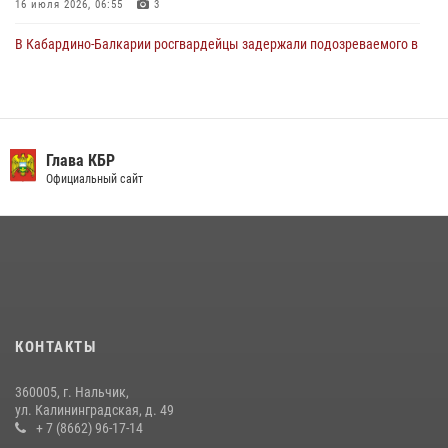
16 июля 2026, 06:55
3
В Кабардино-Балкарии росгвардейцы задержали подозреваемого в
поджоге букмекерской конторы
13 июля 2026, 13:29
День семьи, любви и верности отметили в Северо-Кавказском
округе Росгвардии
Глава КБР
Официальный сайт
09 июля 2026, 08:36
4
​ ОФИЦЕР РОСГВАРДИИ ВЫСТУПИЛ В ЭФИРЕ ВЕДОМСТВЕННОЙ
РАДИОРУБРИКи В КАБАРДИНО-БАЛКАРИИ
12 июля 2026, 03:30
1
НАЧАЛЬНИК УПРАВЛЕНИЯ РОСГВАРДИИ ПО КАБАРДИНО-
БАЛКАРСКОЙ РЕСПУБЛИКЕ ПРОВЕДЕТ ПРИЕМ ГРАЖДАН
КОНТАКТЫ
16 июля 2026, 05:30
360005, г. Нальчик,
В Кабардино-Балкарии при силовой поддержке Росгвардии изъяты
ул. Калининградская, д. 49
оружие и наркотические средства
+ 7 (8662) 96-17-14