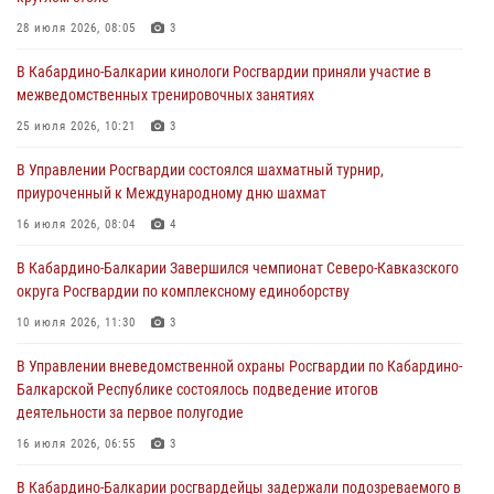
31 июля 2026, 09:22
28 июля 2026, 08:05
3
Состоялась рабочая встреча директора Росгвардии Героя России
В Кабардино-Балкарии кинологи Росгвардии приняли участие в
генерала армии Виктора Золотова с заместителем полномочного
межведомственных тренировочных занятиях
представителя Президента Российской Федерации в Северо-
Кавказском федеральном округе Виталием Кузнецовым
25 июля 2026, 10:21
3
31 июля 2026, 06:45
1
В Управлении Росгвардии состоялся шахматный турнир,
приуроченный к Международному дню шахмат
Управление Росгвардии по Кабардино-Балкарской Республике
информирует
16 июля 2026, 08:04
4
30 июля 2026, 06:03
В Кабардино-Балкарии Завершился чемпионат Северо-Кавказского
округа Росгвардии по комплексному единоборству
В Кабардино-Балкарии нештатные инструктора подразделений
Росгвардии отработали профессиональные навыки
10 июля 2026, 11:30
3
29 июля 2026, 11:56
2
В Управлении вневедомственной охраны Росгвардии по Кабардино-
Балкарской Республике состоялось подведение итогов
деятельности за первое полугодие
16 июля 2026, 06:55
3
В Кабардино-Балкарии росгвардейцы задержали подозреваемого в