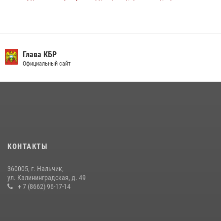
поджоге букмекерской конторы
13 июля 2026, 13:29
День семьи, любви и верности отметили в Северо-Кавказском
округе Росгвардии
Глава КБР
Официальный сайт
09 июля 2026, 08:36
4
​ ОФИЦЕР РОСГВАРДИИ ВЫСТУПИЛ В ЭФИРЕ ВЕДОМСТВЕННОЙ
РАДИОРУБРИКи В КАБАРДИНО-БАЛКАРИИ
12 июля 2026, 03:30
1
В Кабардино-Балкарии при силовой поддержке Росгвардии изъяты
оружие и наркотические средства
КОНТАКТЫ
21 июля 2026, 07:56
360005, г. Нальчик,
НАЧАЛЬНИК УПРАВЛЕНИЯ РОСГВАРДИИ ПО КАБАРДИНО-
ул. Калининградская, д. 49
БАЛКАРСКОЙ РЕСПУБЛИКЕ ПРОВЕДЕТ ПРИЕМ ГРАЖДАН
+ 7 (8662) 96-17-14
16 июля 2026, 05:30