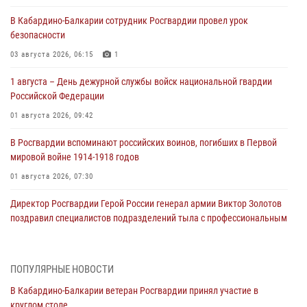
В Кабардино‑Балкарии сотрудник Росгвардии провел урок
безопасности
03 августа 2026, 06:15
1
1 августа – День дежурной службы войск национальной гвардии
Российской Федерации
01 августа 2026, 09:42
В Росгвардии вспоминают российских воинов, погибших в Первой
мировой войне 1914-1918 годов
01 августа 2026, 07:30
Директор Росгвардии Герой России генерал армии Виктор Золотов
поздравил специалистов подразделений тыла с профессиональным
праздником
01 августа 2026, 00:10
ПОПУЛЯРНЫЕ НОВОСТИ
Росгвардия обеспечивает безопасность граждан на южном
В Кабардино-Балкарии ветеран Росгвардии принял участие в
направлении
круглом столе