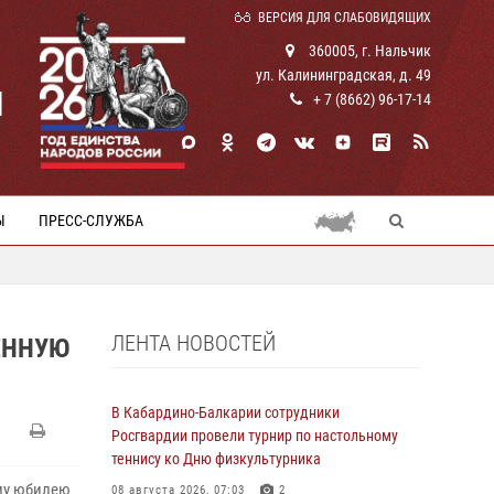
ВЕРСИЯ ДЛЯ СЛАБОВИДЯЩИХ
360005, г. Нальчик
ул. Калининградская, д. 49
И
+ 7 (8662) 96-17-14
Ы
ПРЕСС-СЛУЖБА
ЛЕНТА НОВОСТЕЙ
ЕННУЮ
В Кабардино-Балкарии сотрудники
Росгвардии провели турнир по настольному
теннису ко Дню физкультурника
му юбилею
08 августа 2026, 07:03
2