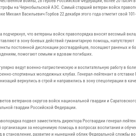
ечественной войны, 28 Героев Российской Федерации, более 20 тысяч 
строфы на Чернобыльской АЭС. Самый старший ветеран войск правопо
е Михаил Васильевич Горбов 22 декабря этого года отметит свой 101
а подчеркнул, что ветераны войск правопорядка вносят весомый вкла
тавляют в зону боевых действий гуманитарную помощь, напутствуют
ункты постоянной дислокации росгвардейцев, посещают раненых и б
ждениям, помогают семьям и вдовам погибших.
гулярно ведут военно-патриотическую и воспитательную работу в боле
военно-спортивных молодежных клубах. Генерал-лейтенант в отставке 
анизаций вернулись в строй и направились в зону спецоперации в кач
оветов ветеранов округов войск национальной гвардии и Саратовског
альной гвардии Российской Федерации.
авопорядка подвел заместитель директора Росгвардии генерал-лейтен
й организации за неоценимую помощь в вопросах воспитания и обуче
д в становление, развитие и нынешний облик Федеральной службы во