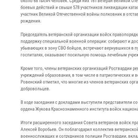
около 68 тысяч человек. Среди них 161 ветеран Великой От
боевых действий и свыше 578 участников ликвидации ката
участник Великой Отечественной войны полковник в отставк
рождения.
Председатель ветеранской организации войск правопорядк
поддержку специальной военной операции: собирают и дос
убывающих в зону СВО бойцов, встречают вернувшихся в п
госпиталях, оказывают посильную помощь лечебным учре
Кроме того, члены ветеранских организаций Росгвардии ре
учреждений образования, в том числе в патриотических и 
Ровенский отметил, что многие из членов ветеранских орг
добровольцев.
В ходе заседания с докладами выступили представители с
ордена Жукова Краснознаменного института войск национ
Итоги расширенного заседания Совета ветеранов войск пр
Алексей Воробьев. Он поблагодарил коллектив ветеранско
военнослужащих и сотрудников полиции Росгвардии, вкла