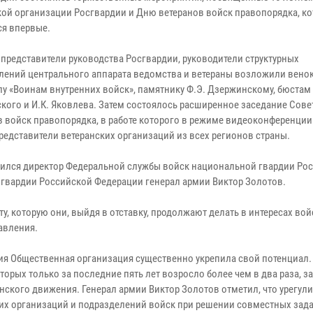
кой организации Росгвардии и Дню ветеранов войск правопорядка, к
ся впервые.
 представители руководства Росгвардии, руководители структурных
лений центрального аппарата ведомства и ветераны возложили венок
у «Воинам внутренних войск», памятнику Ф.Э. Дзержинскому, бюстам 
кого и И.К. Яковлева. Затем состоялось расширенное заседание Сове
в войск правопорядка, в работе которого в режиме видеоконференци
представители ветеранских организаций из всех регионов страны.
тился директор Федеральной службы войск национальной гвардии Ро
вардии Российской Федерации генерал армии Виктор Золотов.
у, которую они, выйдя в отставку, продолжают делать в интересах вой
авления.
ия Общественная организация существенно укрепила свой потенциал.
орых только за последние пять лет возросло более чем в два раза, за
анского движения. Генерал армии Виктор Золотов отметил, что урегу
х организаций и подразделений войск при решении совместных задач