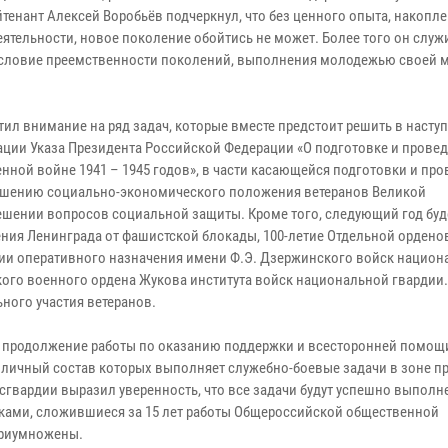
тенант Алексей Воробьёв подчеркнул, что без ценного опыта, накопл
тельности, новое поколение обойтись не может. Более того он служ
 условие преемственности поколений, выполнения молодежью своей 
тил внимание на ряд задач, которые вместе предстоит решить в наст
зации Указа Президента Российской Федерации «О подготовке и прове
ной войне 1941 – 1945 годов», в части касающейся подготовки и пр
учшению социально-экономического положения ветеранов Великой
шении вопросов социальной защиты. Кроме того, следующий год буде
ения Ленинграда от фашистской блокады, 100-летие Отдельной ордено
ии оперативного назначения имени Ф.Э. Дзержинского войск национ
кого военного ордена Жукова института войск национальной гвардии.
ного участия ветеранов.
на продолжение работы по оказанию поддержки и всесторонней помощ
 личный состав которых выполняет служебно-боевые задачи в зоне п
гвардии выразил уверенность, что все задачи будут успешно выполне
сками, сложившиеся за 15 лет работы Общероссийской общественной
приумножены.