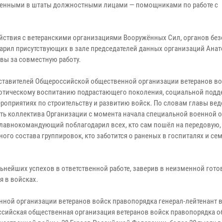
еденными в штаты должностными лицами — помощниками по работе с
йствия с ветеранскими организациями Вооружённых Сил, органов бе
годарил присутствующих в зале председателей данных организаций Ана
вы за совместную работу.
дставителей Общероссийской общественной организации ветеранов в
иотическому воспитанию подрастающего поколения, социальной подд
мероприятиях по строительству и развитию войск. По словам главы вед
ть коллектива Организации с момента начала специальной военной о
Главнокомандующий поблагодарил всех, кто сам пошёл на передовую,
ого состава группировок, кто заботится о раненых в госпиталях и се
ьнейших успехов в ответственной работе, заверив в неизменной гото
я в войсках.
ной организации ветеранов войск правопорядка генерал-лейтенант в
ссийская общественная организация ветеранов войск правопорядка о