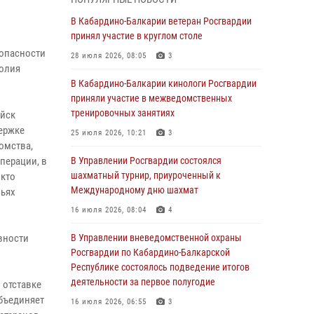
1 августа – День дежурной службы войск
В Кабардино-Балкарии ветеран Росгвардии
национальной гвардии Российской
принял участие в круглом столе
Федерации
зопасности
28 июля 2026, 08:05
3
толия
01 августа 2026, 09:42
В Кабардино-Балкарии кинологи Росгвардии
В Росгвардии вспоминают российских
приняли участие в межведомственных
воинов, погибших в Первой мировой войне
тренировочных занятиях
ойск
1914-1918 годов
ержке
25 июля 2026, 10:21
3
омства,
01 августа 2026, 07:30
перации, в
В Управлении Росгвардии состоялся
Директор Росгвардии Герой России генерал
шахматный турнир, приуроченный к
 кто
армии Виктор Золотов поздравил
Международному дню шахмат
мьях
специалистов подразделений тыла с
16 июля 2026, 08:04
4
профессиональным праздником
вности
В Управлении вневедомственной охраны
01 августа 2026, 00:10
Росгвардии по Кабардино-Балкарской
Росгвардия обеспечивает безопасность
Республике состоялось подведение итогов
граждан на южном направлении
деятельности за первое полугодие
 отставке
бъединяет
31 июля 2026, 09:22
16 июля 2026, 06:55
3