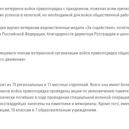
вил ветеранов войск правопорядка с праздником, пожелал всем крепк
их успехов в нелегкой, но необходимой для войск общественной рабо
дии вручил ветеранам ведомственные медали «За содействие», почет
 Российской Федерации, благодарности директора Росгвардии и цен
ичившимся членам ветеранской организации войск правопорядка обще
ого движения».
ит из 75 региональных и 11 местных отделений. Всего она имеет боле
еранов войск правопорядка проведены акции по увековечению памяти
роически погибших в ходе проведения специальной военной операции
росгвардейцах занесены на памятники и мемориалы. Кроме того, име
цам, 16 классам и 7 образовательным учреждениям.