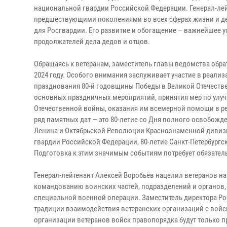
национальной гвардии Российской Федерации. Генерал-лей
предшествующими поколениями во всех сферах жизни и дея
для Росгвардии. Его развитие и обогащение – важнейшее
продолжателей дела дедов и отцов.
Обращаясь к ветеранам, заместитель главы ведомства обра
2024 году. Особого внимания заслуживает участие в реали
празднования 80-й годовщины Победы в Великой Отечествен
основных праздничных мероприятий, принятия мер по ул
Отечественной войны, оказания им всемерной помощи в ре
ряд памятных дат — это 80-летие со Дня полного освобожд
Ленина и Октябрьской Революции Краснознаменной дивиз
гвардии Российской Федерации, 80-летие Санкт-Петербургс
Подготовка к этим значимым событиям потребует обязатель
Генерал-лейтенант Алексей Воробьёв нацелил ветеранов 
командованию воинских частей, подразделений и органов,
специальной военной операции. Заместитель директора Рос
традиции взаимодействия ветеранских организаций с вой
организации ветеранов войск правопорядка будут только 