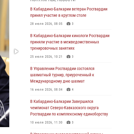
Директор Росгвардии Герой России генерал
армии Виктор Золотов поздравил
В Кабардино-Балкарии ветеран Росгвардии
специалистов подразделений тыла с
принял участие в круглом столе
профессиональным праздником
28 июля 2026, 08:05
3
01 августа 2026, 00:10
В Кабардино-Балкарии кинологи Росгвардии
Росгвардия обеспечивает безопасность
приняли участие в межведомственных
граждан на южном направлении
тренировочных занятиях
31 июля 2026, 09:22
25 июля 2026, 10:21
3
Состоялась рабочая встреча директора
В Управлении Росгвардии состоялся
Росгвардии Героя России генерала армии
шахматный турнир, приуроченный к
Виктора Золотова с заместителем
Международному дню шахмат
полномочного представителя Президента
16 июля 2026, 08:04
4
Российской Федерации в Северо-Кавказском
федеральном округе Виталием Кузнецовым
В Кабардино-Балкарии Завершился
чемпионат Северо-Кавказского округа
31 июля 2026, 06:45
1
Росгвардии по комплексному единоборству
Управление Росгвардии по Кабардино-
10 июля 2026, 11:30
3
Балкарской Республике информирует