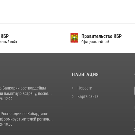
 КБР
Правительство КБР
льный сайт
Официальный сайт
И
НАВИГАЦИЯ
о-Балкарии росгвардейцы
Новости
и памятную встречу, посвя...
Карта сайта
26, 12:29
 Росгвардии по Кабардино-
нформирует жителей регион...
26, 10:05