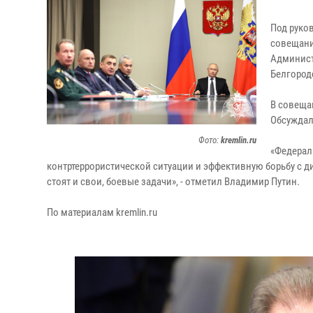
Под руко
совещани
Админист
Белгородс
В совеща
Обсуждал
Фото:
kremlin.ru
«Федерал
контртеррористической ситуации и эффективную борьбу с 
стоят и свои, боевые задачи», - отметил Владимир Путин.
По материалам kremlin.ru