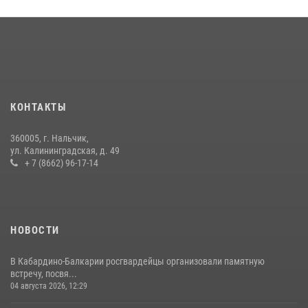
​ ОФИЦЕР РОСГВАРДИИ ВЫСТУПИЛ В ЭФИРЕ ВЕДОМСТВЕННОЙ
РАДИОРУБРИКи В КАБАРДИНО-БАЛКАРИИ
12 июля 2026, 03:30
1
В Кабардино-Балкарии при силовой поддержке Росгвардии изъяты
оружие и наркотические средства
КОНТАКТЫ
21 июля 2026, 07:56
360005, г. Нальчик,
НАЧАЛЬНИК УПРАВЛЕНИЯ РОСГВАРДИИ ПО КАБАРДИНО-
ул. Калининградская, д. 49
БАЛКАРСКОЙ РЕСПУБЛИКЕ ПРОВЕДЕТ ПРИЕМ ГРАЖДАН
+ 7 (8662) 96-17-14
16 июля 2026, 05:30
НОВОСТИ
В Кабардино-Балкарии росгвардейцы организовали памятную
встречу, посвя...
04 августа 2026, 12:29