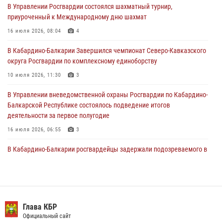
В Управлении Росгвардии состоялся шахматный турнир,
приуроченный к Международному дню шахмат
Управление Росгвардии по Кабардино-Балкарской Республике
информирует
16 июля 2026, 08:04
4
30 июля 2026, 06:03
В Кабардино-Балкарии Завершился чемпионат Северо-Кавказского
округа Росгвардии по комплексному единоборству
В Кабардино-Балкарии нештатные инструктора подразделений
Росгвардии отработали профессиональные навыки
10 июля 2026, 11:30
3
29 июля 2026, 11:56
2
В Управлении вневедомственной охраны Росгвардии по Кабардино-
Балкарской Республике состоялось подведение итогов
деятельности за первое полугодие
16 июля 2026, 06:55
3
В Кабардино-Балкарии росгвардейцы задержали подозреваемого в
поджоге букмекерской конторы
13 июля 2026, 13:29
День семьи, любви и верности отметили в Северо-Кавказском
округе Росгвардии
Глава КБР
Официальный сайт
09 июля 2026, 08:36
4