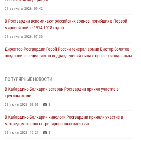
01 августа 2026, 09:42
В Росгвардии вспоминают российских воинов, погибших в Первой
мировой войне 1914-1918 годов
01 августа 2026, 07:30
Директор Росгвардии Герой России генерал армии Виктор Золотов
поздравил специалистов подразделений тыла с профессиональным
праздником
01 августа 2026, 00:10
ПОПУЛЯРНЫЕ НОВОСТИ
Росгвардия обеспечивает безопасность граждан на южном
В Кабардино-Балкарии ветеран Росгвардии принял участие в
направлении
круглом столе
31 июля 2026, 09:22
28 июля 2026, 08:05
3
Состоялась рабочая встреча директора Росгвардии Героя России
В Кабардино-Балкарии кинологи Росгвардии приняли участие в
генерала армии Виктора Золотова с заместителем полномочного
межведомственных тренировочных занятиях
представителя Президента Российской Федерации в Северо-
Кавказском федеральном округе Виталием Кузнецовым
25 июля 2026, 10:21
3
31 июля 2026, 06:45
1