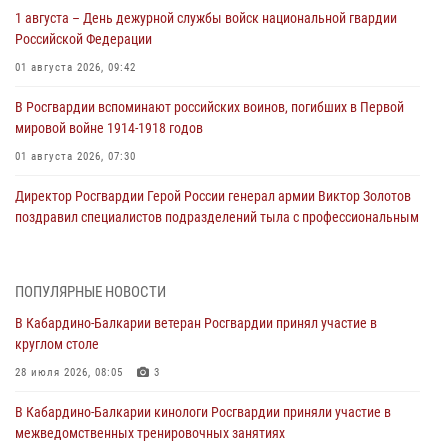
1 августа – День дежурной службы войск национальной гвардии
Российской Федерации
01 августа 2026, 09:42
В Росгвардии вспоминают российских воинов, погибших в Первой
мировой войне 1914-1918 годов
01 августа 2026, 07:30
Директор Росгвардии Герой России генерал армии Виктор Золотов
поздравил специалистов подразделений тыла с профессиональным
праздником
01 августа 2026, 00:10
ПОПУЛЯРНЫЕ НОВОСТИ
Росгвардия обеспечивает безопасность граждан на южном
В Кабардино-Балкарии ветеран Росгвардии принял участие в
направлении
круглом столе
31 июля 2026, 09:22
28 июля 2026, 08:05
3
Состоялась рабочая встреча директора Росгвардии Героя России
В Кабардино-Балкарии кинологи Росгвардии приняли участие в
генерала армии Виктора Золотова с заместителем полномочного
межведомственных тренировочных занятиях
представителя Президента Российской Федерации в Северо-