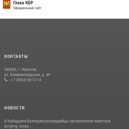
округе Росгвардии
Глава КБР
Официальный сайт
09 июля 2026, 08:36
4
​ ОФИЦЕР РОСГВАРДИИ ВЫСТУПИЛ В ЭФИРЕ ВЕДОМСТВЕННОЙ
РАДИОРУБРИКи В КАБАРДИНО-БАЛКАРИИ
12 июля 2026, 03:30
1
В Кабардино-Балкарии при силовой поддержке Росгвардии изъяты
оружие и наркотические средства
КОНТАКТЫ
21 июля 2026, 07:56
360005, г. Нальчик,
НАЧАЛЬНИК УПРАВЛЕНИЯ РОСГВАРДИИ ПО КАБАРДИНО-
ул. Калининградская, д. 49
БАЛКАРСКОЙ РЕСПУБЛИКЕ ПРОВЕДЕТ ПРИЕМ ГРАЖДАН
+ 7 (8662) 96-17-14
16 июля 2026, 05:30
НОВОСТИ
В Кабардино-Балкарии росгвардейцы организовали памятную
встречу, посвя...