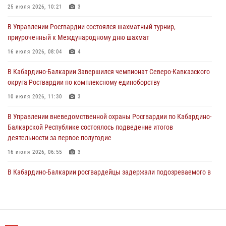
Кавказском федеральном округе Виталием Кузнецовым
25 июля 2026, 10:21
3
31 июля 2026, 06:45
1
В Управлении Росгвардии состоялся шахматный турнир,
приуроченный к Международному дню шахмат
Управление Росгвардии по Кабардино-Балкарской Республике
информирует
16 июля 2026, 08:04
4
30 июля 2026, 06:03
В Кабардино-Балкарии Завершился чемпионат Северо-Кавказского
округа Росгвардии по комплексному единоборству
В Кабардино-Балкарии нештатные инструктора подразделений
Росгвардии отработали профессиональные навыки
10 июля 2026, 11:30
3
29 июля 2026, 11:56
2
В Управлении вневедомственной охраны Росгвардии по Кабардино-
Балкарской Республике состоялось подведение итогов
деятельности за первое полугодие
16 июля 2026, 06:55
3
В Кабардино-Балкарии росгвардейцы задержали подозреваемого в
поджоге букмекерской конторы
13 июля 2026, 13:29
День семьи, любви и верности отметили в Северо-Кавказском