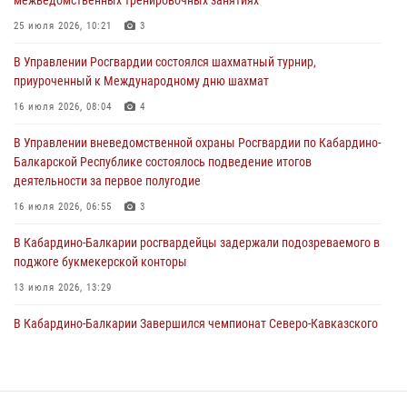
праздником
25 июля 2026, 10:21
3
01 августа 2026, 00:10
В Управлении Росгвардии состоялся шахматный турнир,
Росгвардия обеспечивает безопасность граждан на южном
приуроченный к Международному дню шахмат
направлении
16 июля 2026, 08:04
4
31 июля 2026, 09:22
В Управлении вневедомственной охраны Росгвардии по Кабардино-
Состоялась рабочая встреча директора Росгвардии Героя России
Балкарской Республике состоялось подведение итогов
генерала армии Виктора Золотова с заместителем полномочного
деятельности за первое полугодие
представителя Президента Российской Федерации в Северо-
Кавказском федеральном округе Виталием Кузнецовым
16 июля 2026, 06:55
3
31 июля 2026, 06:45
1
В Кабардино-Балкарии росгвардейцы задержали подозреваемого в
поджоге букмекерской конторы
13 июля 2026, 13:29
В Кабардино-Балкарии Завершился чемпионат Северо-Кавказского
округа Росгвардии по комплексному единоборству
10 июля 2026, 11:30
3
День семьи, любви и верности отметили в Северо-Кавказском