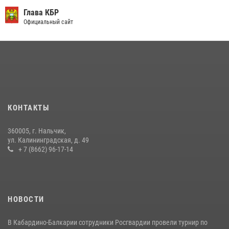
округе Росгвардии
Глава КБР
Официальный сайт
09 июля 2026, 08:36
4
​ ОФИЦЕР РОСГВАРДИИ ВЫСТУПИЛ В ЭФИРЕ ВЕДОМСТВЕННОЙ
РАДИОРУБРИКи В КАБАРДИНО-БАЛКАРИИ
12 июля 2026, 03:30
1
В Кабардино-Балкарии при силовой поддержке росгвардии
задержали группу лиц с крупной партией наркотиков
КОНТАКТЫ
15 июля 2026, 06:33
360005, г. Нальчик,
В Кабардино-Балкарии при силовой поддержке Росгвардии изъяты
ул. Калининградская, д. 49
оружие и наркотические средства
+ 7 (8662) 96-17-14
21 июля 2026, 07:56
НОВОСТИ
В Кабардино-Балкарии сотрудники Росгвардии провели турнир по