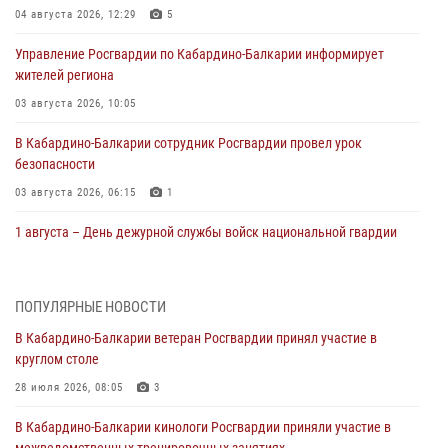
04 августа 2026, 12:29
5
Управление Росгвардии по Кабардино-Балкарии информирует
жителей региона
03 августа 2026, 10:05
В Кабардино‑Балкарии сотрудник Росгвардии провел урок
безопасности
03 августа 2026, 06:15
1
1 августа – День дежурной службы войск национальной гвардии
Российской Федерации
01 августа 2026, 09:42
ПОПУЛЯРНЫЕ НОВОСТИ
В Росгвардии вспоминают российских воинов, погибших в Первой
В Кабардино-Балкарии ветеран Росгвардии принял участие в
мировой войне 1914-1918 годов
круглом столе
01 августа 2026, 07:30
28 июля 2026, 08:05
3
Директор Росгвардии Герой России генерал армии Виктор Золотов
В Кабардино-Балкарии кинологи Росгвардии приняли участие в
поздравил специалистов подразделений тыла с профессиональным
межведомственных тренировочных занятиях