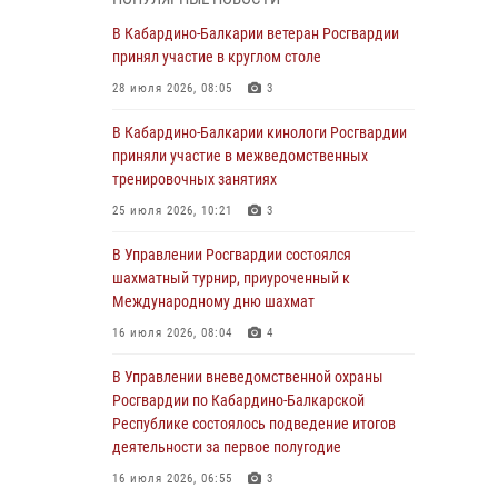
В Росгвардии вспоминают российских
В Кабардино-Балкарии ветеран Росгвардии
воинов, погибших в Первой мировой войне
принял участие в круглом столе
1914-1918 годов
28 июля 2026, 08:05
3
01 августа 2026, 07:30
В Кабардино-Балкарии кинологи Росгвардии
Директор Росгвардии Герой России генерал
приняли участие в межведомственных
армии Виктор Золотов поздравил
тренировочных занятиях
специалистов подразделений тыла с
25 июля 2026, 10:21
3
профессиональным праздником
В Управлении Росгвардии состоялся
01 августа 2026, 00:10
шахматный турнир, приуроченный к
Росгвардия обеспечивает безопасность
Международному дню шахмат
граждан на южном направлении
16 июля 2026, 08:04
4
31 июля 2026, 09:22
В Управлении вневедомственной охраны
Состоялась рабочая встреча директора
Росгвардии по Кабардино-Балкарской
Росгвардии Героя России генерала армии
Республике состоялось подведение итогов
Виктора Золотова с заместителем
деятельности за первое полугодие
полномочного представителя Президента
16 июля 2026, 06:55
3
Российской Федерации в Северо-Кавказском