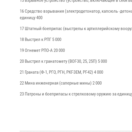
15 Взрывное устройство (устройство, включающее в себя ВВ 
16 Средство взрывания (электродетонатор, капсюль -детона
единицу 400
17 Штатный боеприпас (выстрелы к артиллерийскому воору
18 Выстрел к РПГ 5 000
19 Огнемет РПО-А 20 000
20 Выстрел к гранатомету (ВОГ-30, 25, 25П) 5 000
21 Граната (Ф-1, РГО, РГН, РКГ-ЗЕМ, РГ-42) 4 000
22 Мина инженерная (саперные мины) 2 000
23 Патроны и боеприпасы к стрелковому оружию за единицу