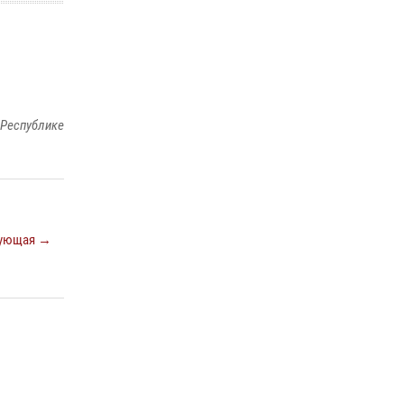
поддержке Росгвардии изъяты оружие и
наркотические средства
21 июля 2026, 07:56
В Кабардино-Балкарии при силовой
поддержке росгвардии задержали группу лиц
 Республике
с крупной партией наркотиков
15 июля 2026, 06:33
ующая →