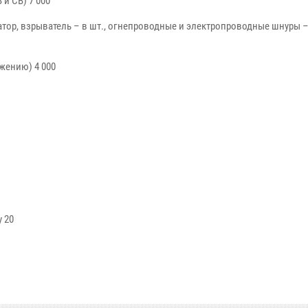
и СВ) 7 000
тор, взрыватель – в шт., огнепроводные и электропроводные шнуры – 
жению) 4 000
 20