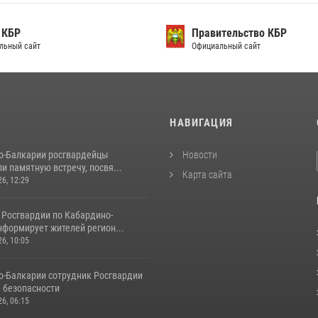
 КБР
Правительство КБР
льный сайт
Официальный сайт
И
НАВИГАЦИЯ
о-Балкарии росгвардейцы
Новости
и памятную встречу, посвя...
Карта сайта
26, 12:29
 Росгвардии по Кабардино-
нформирует жителей регион...
26, 10:05
о‑Балкарии сотрудник Росгвардии
к безопасности
26, 06:15