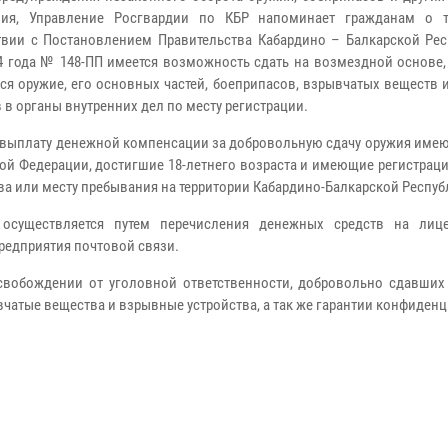
ния, Управление Росгвардии по КБР напоминает гражданам о 
твии с Постановлением Правительства Кабардино – Балкарской Рес
14 года № 148-ПП имеется возможность сдать на возмездной основе
ся оружие, его основных частей, боеприпасов, взрывчатых веществ
 в органы внутренних дел по месту регистрации.
 выплату денежной компенсации за добровольную сдачу оружия имею
ой Федерации, достигшие 18-летнего возраста и имеющие регистрац
ва или месту пребывания на территории Кабардино-Балкарской Респуб
 осуществляется путем перечисления денежных средств на лиц
предприятия почтовой связи.
вобождении от уголовной ответственности, добровольно сдавших
вчатые вещества и взрывные устройства, а так же гарантии конфиден