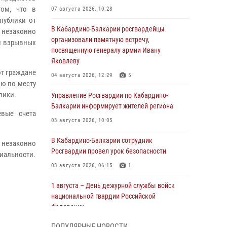
том, что в
07 августа 2026, 10:28
публики от
В Кабардино-Балкарии росгвардейцы
, незаконно
организовали памятную встречу,
 и взрывных
посвященную генералу армии Ивану
Яковлеву
т граждане
04 августа 2026, 12:29
5
ию по месту
лики.
Управление Росгвардии по Кабардино-
Балкарии информирует жителей региона
евые счета
03 августа 2026, 10:05
В Кабардино‑Балкарии сотрудник
 незаконно
Росгвардии провел урок безопасности
циальности.
03 августа 2026, 06:15
1
1 августа – День дежурной службы войск
национальной гвардии Российской
Федерации
01 августа 2026, 09:42
ПОПУЛЯРНЫЕ НОВОСТИ