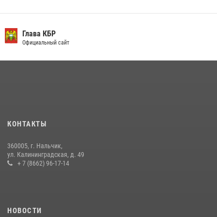
13 июля 2026, 13:29
День семьи, любви и верности отметили в Северо-Кавказском
округе Росгвардии
Глава КБР
Официальный сайт
09 июля 2026, 08:36
4
​ ОФИЦЕР РОСГВАРДИИ ВЫСТУПИЛ В ЭФИРЕ ВЕДОМСТВЕННОЙ
РАДИОРУБРИКи В КАБАРДИНО-БАЛКАРИИ
12 июля 2026, 03:30
1
В Кабардино-Балкарии при силовой поддержке росгвардии
задержали группу лиц с крупной партией наркотиков
КОНТАКТЫ
15 июля 2026, 06:33
360005, г. Нальчик,
В Кабардино-Балкарии при силовой поддержке Росгвардии изъяты
ул. Калининградская, д. 49
оружие и наркотические средства
+ 7 (8662) 96-17-14
21 июля 2026, 07:56
НОВОСТИ