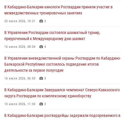
Директор Росгвардии Герой России генерал армии Виктор Золотов
В Кабардино-Балкарии кинологи Росгвардии приняли участие в
поздравил специалистов подразделений тыла с профессиональным
межведомственных тренировочных занятиях
праздником
25 июля 2026, 10:21
3
01 августа 2026, 00:10
В Управлении Росгвардии состоялся шахматный турнир,
Росгвардия обеспечивает безопасность граждан на южном
приуроченный к Международному дню шахмат
направлении
16 июля 2026, 08:04
4
31 июля 2026, 09:22
В Управлении вневедомственной охраны Росгвардии по Кабардино-
Состоялась рабочая встреча директора Росгвардии Героя России
Балкарской Республике состоялось подведение итогов
генерала армии Виктора Золотова с заместителем полномочного
деятельности за первое полугодие
представителя Президента Российской Федерации в Северо-
Кавказском федеральном округе Виталием Кузнецовым
16 июля 2026, 06:55
3
31 июля 2026, 06:45
1
В Кабардино-Балкарии Завершился чемпионат Северо-Кавказского
округа Росгвардии по комплексному единоборству
10 июля 2026, 11:30
3
В Кабардино-Балкарии росгвардейцы задержали подозреваемого в
поджоге букмекерской конторы