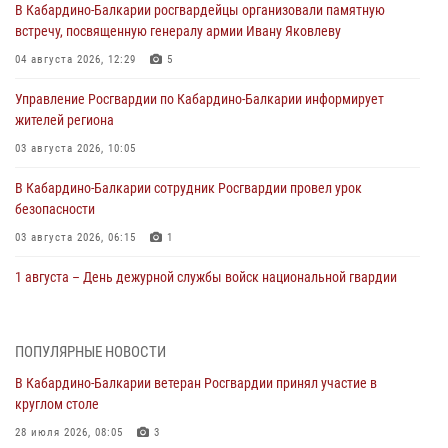
В Кабардино-Балкарии росгвардейцы организовали памятную
встречу, посвященную генералу армии Ивану Яковлеву
04 августа 2026, 12:29
5
Управление Росгвардии по Кабардино-Балкарии информирует
жителей региона
03 августа 2026, 10:05
В Кабардино‑Балкарии сотрудник Росгвардии провел урок
безопасности
03 августа 2026, 06:15
1
1 августа – День дежурной службы войск национальной гвардии
Российской Федерации
01 августа 2026, 09:42
ПОПУЛЯРНЫЕ НОВОСТИ
В Росгвардии вспоминают российских воинов, погибших в Первой
В Кабардино-Балкарии ветеран Росгвардии принял участие в
мировой войне 1914-1918 годов
круглом столе
01 августа 2026, 07:30
28 июля 2026, 08:05
3