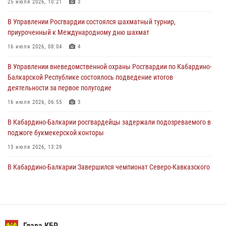
25 июля 2026, 10:21
3
01 августа 2026, 00:10
В Управлении Росгвардии состоялся шахматный турнир,
Росгвардия обеспечивает безопасность граждан на южном
приуроченный к Международному дню шахмат
направлении
16 июля 2026, 08:04
4
31 июля 2026, 09:22
В Управлении вневедомственной охраны Росгвардии по Кабардино-
Состоялась рабочая встреча директора Росгвардии Героя России
Балкарской Республике состоялось подведение итогов
генерала армии Виктора Золотова с заместителем полномочного
деятельности за первое полугодие
представителя Президента Российской Федерации в Северо-
Кавказском федеральном округе Виталием Кузнецовым
16 июля 2026, 06:55
3
31 июля 2026, 06:45
1
В Кабардино-Балкарии росгвардейцы задержали подозреваемого в
поджоге букмекерской конторы
13 июля 2026, 13:29
В Кабардино-Балкарии Завершился чемпионат Северо-Кавказского
округа Росгвардии по комплексному единоборству
10 июля 2026, 11:30
3
День семьи, любви и верности отметили в Северо-Кавказском
округе Росгвардии
Глава КБР