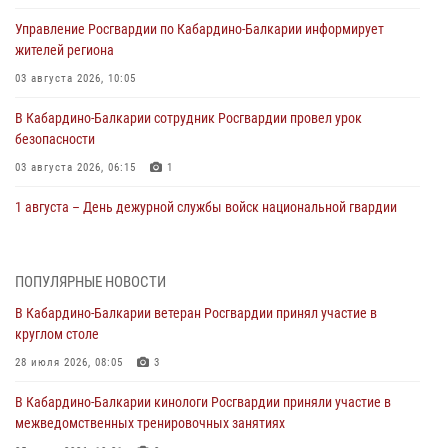
Управление Росгвардии по Кабардино-Балкарии информирует
жителей региона
03 августа 2026, 10:05
В Кабардино‑Балкарии сотрудник Росгвардии провел урок
безопасности
03 августа 2026, 06:15
1
1 августа – День дежурной службы войск национальной гвардии
Российской Федерации
01 августа 2026, 09:42
ПОПУЛЯРНЫЕ НОВОСТИ
В Росгвардии вспоминают российских воинов, погибших в Первой
В Кабардино-Балкарии ветеран Росгвардии принял участие в
мировой войне 1914-1918 годов
круглом столе
01 августа 2026, 07:30
28 июля 2026, 08:05
3
Директор Росгвардии Герой России генерал армии Виктор Золотов
В Кабардино-Балкарии кинологи Росгвардии приняли участие в
поздравил специалистов подразделений тыла с профессиональным
межведомственных тренировочных занятиях
праздником