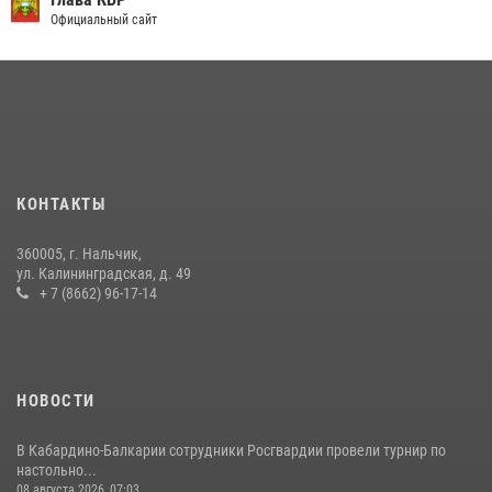
Официальный сайт
09 июля 2026, 08:36
4
​ ОФИЦЕР РОСГВАРДИИ ВЫСТУПИЛ В ЭФИРЕ ВЕДОМСТВЕННОЙ
РАДИОРУБРИКи В КАБАРДИНО-БАЛКАРИИ
12 июля 2026, 03:30
1
В Кабардино-Балкарии при силовой поддержке росгвардии
задержали группу лиц с крупной партией наркотиков
КОНТАКТЫ
15 июля 2026, 06:33
360005, г. Нальчик,
В Кабардино-Балкарии при силовой поддержке Росгвардии изъяты
ул. Калининградская, д. 49
оружие и наркотические средства
+ 7 (8662) 96-17-14
21 июля 2026, 07:56
НОВОСТИ
В Кабардино-Балкарии сотрудники Росгвардии провели турнир по
настольно...
08 августа 2026, 07:03