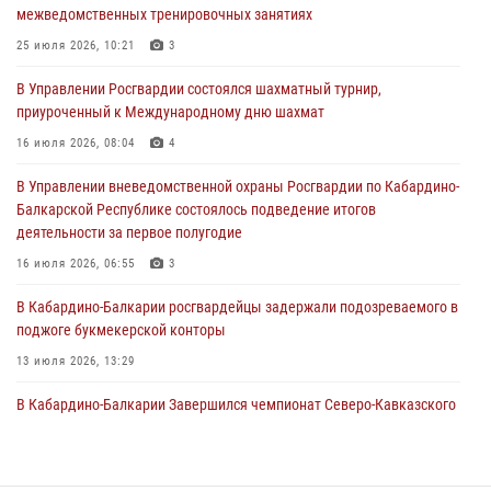
межведомственных тренировочных занятиях
праздником
25 июля 2026, 10:21
3
01 августа 2026, 00:10
В Управлении Росгвардии состоялся шахматный турнир,
Росгвардия обеспечивает безопасность граждан на южном
приуроченный к Международному дню шахмат
направлении
16 июля 2026, 08:04
4
31 июля 2026, 09:22
В Управлении вневедомственной охраны Росгвардии по Кабардино-
Состоялась рабочая встреча директора Росгвардии Героя России
Балкарской Республике состоялось подведение итогов
генерала армии Виктора Золотова с заместителем полномочного
деятельности за первое полугодие
представителя Президента Российской Федерации в Северо-
Кавказском федеральном округе Виталием Кузнецовым
16 июля 2026, 06:55
3
31 июля 2026, 06:45
1
В Кабардино-Балкарии росгвардейцы задержали подозреваемого в
поджоге букмекерской конторы
13 июля 2026, 13:29
В Кабардино-Балкарии Завершился чемпионат Северо-Кавказского
округа Росгвардии по комплексному единоборству
10 июля 2026, 11:30
3