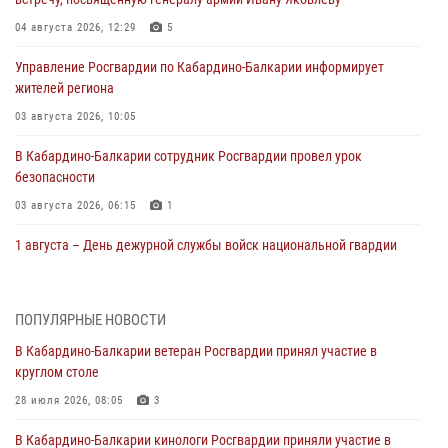
04 августа 2026, 12:29
5
Управление Росгвардии по Кабардино-Балкарии информирует
жителей региона
03 августа 2026, 10:05
В Кабардино‑Балкарии сотрудник Росгвардии провел урок
безопасности
03 августа 2026, 06:15
1
1 августа – День дежурной службы войск национальной гвардии
Российской Федерации
01 августа 2026, 09:42
ПОПУЛЯРНЫЕ НОВОСТИ
В Росгвардии вспоминают российских воинов, погибших в Первой
В Кабардино-Балкарии ветеран Росгвардии принял участие в
мировой войне 1914-1918 годов
круглом столе
01 августа 2026, 07:30
28 июля 2026, 08:05
3
Директор Росгвардии Герой России генерал армии Виктор Золотов
В Кабардино-Балкарии кинологи Росгвардии приняли участие в
поздравил специалистов подразделений тыла с профессиональным