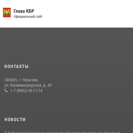
День семьи, любви и верности отметили в Северо-Кавказском
округе Росгвардии
Глава КБР
Официальный сайт
09 июля 2026, 08:36
4
​ ОФИЦЕР РОСГВАРДИИ ВЫСТУПИЛ В ЭФИРЕ ВЕДОМСТВЕННОЙ
РАДИОРУБРИКи В КАБАРДИНО-БАЛКАРИИ
12 июля 2026, 03:30
1
В Кабардино-Балкарии при силовой поддержке Росгвардии изъяты
оружие и наркотические средства
КОНТАКТЫ
21 июля 2026, 07:56
360005, г. Нальчик,
В Кабардино-Балкарии при силовой поддержке росгвардии
ул. Калининградская, д. 49
задержали группу лиц с крупной партией наркотиков
+ 7 (8662) 96-17-14
15 июля 2026, 06:33
НОВОСТИ
В Кабардино-Балкарии сотрудники Росгвардии провели турнир по