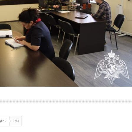
РДИЯ
1783