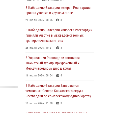
Директор Росгвардии Герой России генерал
армии Виктор Золотов поздравил
В Кабардино-Балкарии ветеран Росгвардии
специалистов подразделений тыла с
принял участие в круглом столе
профессиональным праздником
28 июля 2026, 08:05
3
01 августа 2026, 00:10
В Кабардино-Балкарии кинологи Росгвардии
Росгвардия обеспечивает безопасность
приняли участие в межведомственных
граждан на южном направлении
тренировочных занятиях
31 июля 2026, 09:22
25 июля 2026, 10:21
3
Состоялась рабочая встреча директора
В Управлении Росгвардии состоялся
Росгвардии Героя России генерала армии
шахматный турнир, приуроченный к
Виктора Золотова с заместителем
Международному дню шахмат
полномочного представителя Президента
16 июля 2026, 08:04
4
Российской Федерации в Северо-Кавказском
федеральном округе Виталием Кузнецовым
В Кабардино-Балкарии Завершился
чемпионат Северо-Кавказского округа
31 июля 2026, 06:45
1
Росгвардии по комплексному единоборству
Управление Росгвардии по Кабардино-
10 июля 2026, 11:30
3
Балкарской Республике информирует