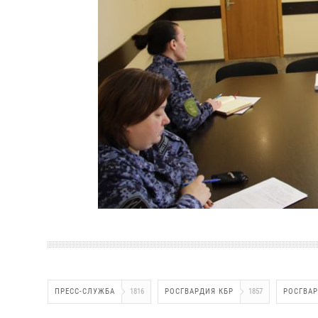
ПРЕСС-СЛУЖБА
1816
РОСГВАРДИЯ КБР
1857
РОСГВА