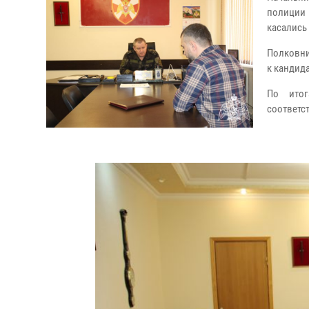
полиции
касались
Полковни
к кандида
По итог
соответс