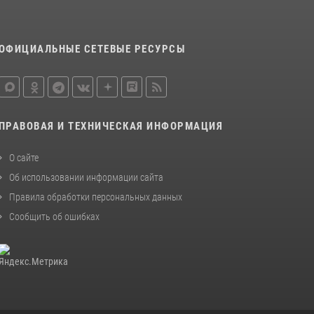
КАБАРДИНО-БАЛКАРСКОЙ РЕСПУБЛИКЕ
ПРОВЕДЕТ ПРИЕМ ГРАЖДАН
16 июля 2026, 05:30
ОФИЦИАЛЬНЫЕ СЕТЕВЫЕ РЕСУРСЫ
В Кабардино-Балкарии при силовой
поддержке Росгвардии изъяты оружие и
наркотические средства
21 июля 2026, 07:56
ПРАВОВАЯ И ТЕХНИЧЕСКАЯ ИНФОРМАЦИЯ
О сайте
Об использовании информации сайта
Правила обработки персональных данных
Сообщить об ошибках