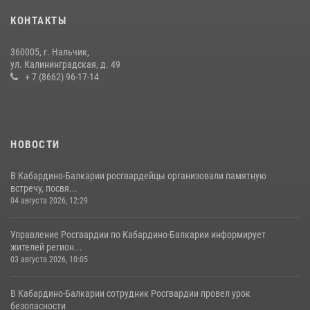
БАЛКАРСКОЙ РЕСПУБЛИКЕ ПРОВЕДЕТ ПРИЕМ ГРАЖДАН
КОНТАКТЫ
16 июля 2026, 05:30
360005, г. Нальчик,
В Кабардино-Балкарии при силовой поддержке Росгвардии изъяты
ул. Калининградская, д. 49
оружие и наркотические средства
+ 7 (8662) 96-17-14
21 июля 2026, 07:56
НОВОСТИ
В Кабардино-Балкарии росгвардейцы организовали памятную
встречу, посвя...
04 августа 2026, 12:29
Управление Росгвардии по Кабардино-Балкарии информирует
жителей регион...
03 августа 2026, 10:05
В Кабардино‑Балкарии сотрудник Росгвардии провел урок
безопасности