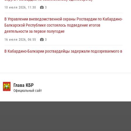
В Кабардино-Балкарии нештатные инструктора подразделений
Росгвардии отработали профессиональные навыки
10 июля 2026, 11:30
3
29 июля 2026, 11:56
2
В Управлении вневедомственной охраны Росгвардии по Кабардино-
Балкарской Республике состоялось подведение итогов
деятельности за первое полугодие
16 июля 2026, 06:55
3
В Кабардино-Балкарии росгвардейцы задержали подозреваемого в
поджоге букмекерской конторы
13 июля 2026, 13:29
День семьи, любви и верности отметили в Северо-Кавказском
округе Росгвардии
Глава КБР
Официальный сайт
09 июля 2026, 08:36
4
​ ОФИЦЕР РОСГВАРДИИ ВЫСТУПИЛ В ЭФИРЕ ВЕДОМСТВЕННОЙ
РАДИОРУБРИКи В КАБАРДИНО-БАЛКАРИИ
12 июля 2026, 03:30
1
НАЧАЛЬНИК УПРАВЛЕНИЯ РОСГВАРДИИ ПО КАБАРДИНО-