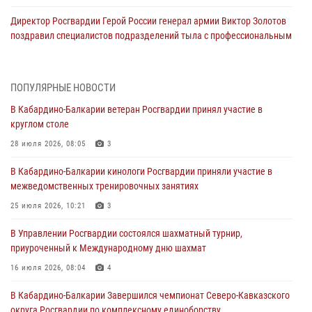
Директор Росгвардии Герой России генерал армии Виктор Золотов
поздравил специалистов подразделений тыла с профессиональным
праздником
01 августа 2026, 00:10
ПОПУЛЯРНЫЕ НОВОСТИ
Росгвардия обеспечивает безопасность граждан на южном
В Кабардино-Балкарии ветеран Росгвардии принял участие в
направлении
круглом столе
31 июля 2026, 09:22
28 июля 2026, 08:05
3
Состоялась рабочая встреча директора Росгвардии Героя России
В Кабардино-Балкарии кинологи Росгвардии приняли участие в
генерала армии Виктора Золотова с заместителем полномочного
межведомственных тренировочных занятиях
представителя Президента Российской Федерации в Северо-
Кавказском федеральном округе Виталием Кузнецовым
25 июля 2026, 10:21
3
31 июля 2026, 06:45
1
В Управлении Росгвардии состоялся шахматный турнир,
приуроченный к Международному дню шахмат
Управление Росгвардии по Кабардино-Балкарской Республике
информирует
16 июля 2026, 08:04
4
30 июля 2026, 06:03
В Кабардино-Балкарии Завершился чемпионат Северо-Кавказского
округа Росгвардии по комплексному единоборству