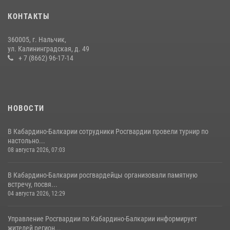
задержали группу лиц с крупной партией наркотиков
КОНТАКТЫ
15 июля 2026, 06:33
360005, г. Нальчик,
В Кабардино-Балкарии при силовой поддержке Росгвардии изъяты
ул. Калининградская, д. 49
оружие и наркотические средства
+ 7 (8662) 96-17-14
21 июля 2026, 07:56
НОВОСТИ
В Кабардино-Балкарии сотрудники Росгвардии провели турнир по
настольно...
08 августа 2026, 07:03
В Кабардино-Балкарии росгвардейцы организовали памятную
встречу, посвя...
04 августа 2026, 12:29
Управление Росгвардии по Кабардино-Балкарии информирует
жителей регион...