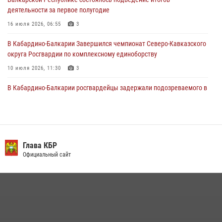
генерала армии Виктора Золотова с заместителем полномочного
деятельности за первое полугодие
представителя Президента Российской Федерации в Северо-
Кавказском федеральном округе Виталием Кузнецовым
16 июля 2026, 06:55
3
31 июля 2026, 06:45
1
В Кабардино-Балкарии Завершился чемпионат Северо-Кавказского
округа Росгвардии по комплексному единоборству
10 июля 2026, 11:30
3
В Кабардино-Балкарии росгвардейцы задержали подозреваемого в
поджоге букмекерской конторы
13 июля 2026, 13:29
День семьи, любви и верности отметили в Северо-Кавказском
округе Росгвардии
Глава КБР
Официальный сайт
09 июля 2026, 08:36
4
​ ОФИЦЕР РОСГВАРДИИ ВЫСТУПИЛ В ЭФИРЕ ВЕДОМСТВЕННОЙ
РАДИОРУБРИКи В КАБАРДИНО-БАЛКАРИИ
12 июля 2026, 03:30
1
В Кабардино-Балкарии при силовой поддержке росгвардии