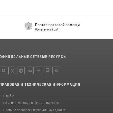
В Кабардино-Балкарии при силовой
поддержке Росгвардии изъяты оружие и
наркотические средства
21 июля 2026, 07:56
Портал правовой помощи
Официальный сайт
В Кабардино-Балкарии росгвардейцы
организовали памятную встречу,
посвященную генералу армии Ивану
Яковлеву
04 августа 2026, 12:29
5
ОФИЦИАЛЬНЫЕ СЕТЕВЫЕ РЕСУРСЫ
ПРАВОВАЯ И ТЕХНИЧЕСКАЯ ИНФОРМАЦИЯ
О сайте
Об использовании информации сайта
Правила обработки персональных данных