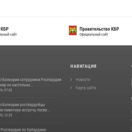
 КБР
Правительство КБР
льный сайт
Официальный сайт
И
НАВИГАЦИЯ
о-Балкарии сотрудники Росгвардии
Новости
нир по настольно...
Карта сайта
26, 07:03
о-Балкарии росгвардейцы
и памятную встречу, посвя...
26, 12:29
 Росгвардии по Кабардино-