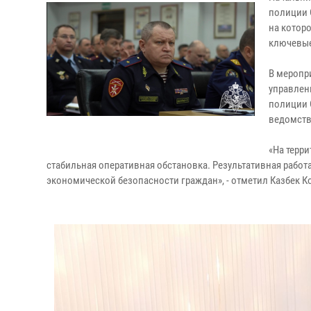
полиции 
на котор
ключевые
В меропр
управлен
полиции 
ведомств
«На терр
стабильная оперативная обстановка. Результативная работ
экономической безопасности граждан», - отметил Казбек К