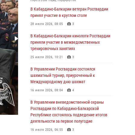
1 августа – День дежурной службы войск
В Кабардино-Балкарии ветеран Росгвардии
национальной гвардии Российской
принял участие в круглом столе
Федерации
28 июля 2026, 08:05
3
01 августа 2026, 09:42
В Кабардино-Балкарии кинологи Росгвардии
В Росгвардии вспоминают российских
приняли участие в межведомственных
воинов, погибших в Первой мировой войне
тренировочных занятиях
1914-1918 годов
25 июля 2026, 10:21
3
01 августа 2026, 07:30
В Управлении Росгвардии состоялся
Директор Росгвардии Герой России генерал
шахматный турнир, приуроченный к
армии Виктор Золотов поздравил
Международному дню шахмат
специалистов подразделений тыла с
16 июля 2026, 08:04
4
профессиональным праздником
В Управлении вневедомственной охраны
01 августа 2026, 00:10
Росгвардии по Кабардино-Балкарской
Росгвардия обеспечивает безопасность
Республике состоялось подведение итогов
граждан на южном направлении
деятельности за первое полугодие
31 июля 2026, 09:22
16 июля 2026, 06:55
3