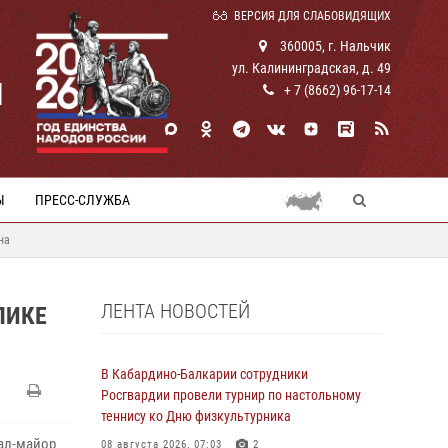
ВЕРСИЯ ДЛЯ СЛАБОВИДЯЩИХ
360005, г. Нальчик
ул. Калининградская, д. 49
И
+ 7 (8662) 96-17-14
Ы
ПРЕСС-СЛУЖБА
на
ЛЕНТА НОВОСТЕЙ
ЛИКЕ
В Кабардино-Балкарии сотрудники
Росгвардии провели турнир по настольному
теннису ко Дню физкультурника
ал-майор
08 августа 2026, 07:03
2