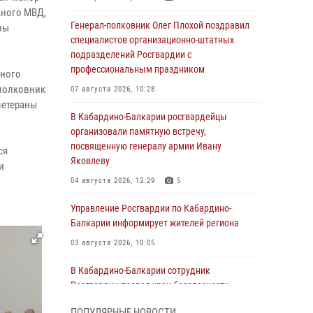
ьного МВД,
Генерал-полковник Олег Плохой поздравил
ны
специалистов организационно-штатных
подразделений Росгвардии с
профессиональным праздником
вного
-полковник
07 августа 2026, 10:28
ветераны
В Кабардино-Балкарии росгвардейцы
организовали памятную встречу,
посвященную генералу армии Ивану
ся
Яковлеву
и
04 августа 2026, 12:29
5
Управление Росгвардии по Кабардино-
Балкарии информирует жителей региона
03 августа 2026, 10:05
В Кабардино‑Балкарии сотрудник
Росгвардии провел урок безопасности
03 августа 2026, 06:15
1
ПОПУЛЯРНЫЕ НОВОСТИ