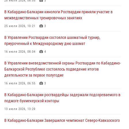
28 июля 2026, 08:05
3
01 августа 2026, 00:10
В Кабардино-Балкарии кинологи Росгвардии приняли участие в
Росгвардия обеспечивает безопасность граждан на южном
межведомственных тренировочных занятиях
направлении
25 июля 2026, 10:21
3
31 июля 2026, 09:22
В Управлении Росгвардии состоялся шахматный турнир,
Состоялась рабочая встреча директора Росгвардии Героя России
приуроченный к Международному дню шахмат
генерала армии Виктора Золотова с заместителем полномочного
представителя Президента Российской Федерации в Северо-
16 июля 2026, 08:04
4
Кавказском федеральном округе Виталием Кузнецовым
В Управлении вневедомственной охраны Росгвардии по Кабардино-
31 июля 2026, 06:45
1
Балкарской Республике состоялось подведение итогов
деятельности за первое полугодие
Управление Росгвардии по Кабардино-Балкарской Республике
информирует
16 июля 2026, 06:55
3
30 июля 2026, 06:03
В Кабардино-Балкарии росгвардейцы задержали подозреваемого в
поджоге букмекерской конторы
13 июля 2026, 13:29
В Кабардино-Балкарии Завершился чемпионат Северо-Кавказского
округа Росгвардии по комплексному единоборству