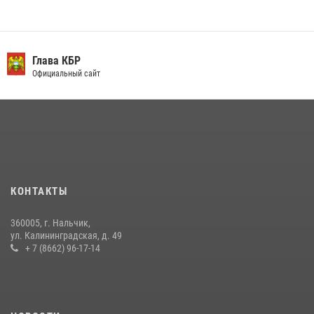
10 июля 2026, 11:30
3
День семьи, любви и верности отметили в Северо-Кавказском
округе Росгвардии
Глава КБР
Официальный сайт
09 июля 2026, 08:36
4
​ ОФИЦЕР РОСГВАРДИИ ВЫСТУПИЛ В ЭФИРЕ ВЕДОМСТВЕННОЙ
РАДИОРУБРИКи В КАБАРДИНО-БАЛКАРИИ
12 июля 2026, 03:30
1
В Кабардино-Балкарии при силовой поддержке Росгвардии изъяты
оружие и наркотические средства
КОНТАКТЫ
21 июля 2026, 07:56
360005, г. Нальчик,
Новобранцы Росгвардии приняли Военную присягу в Кабардино-
ул. Калининградская, д. 49
Балкарии
+ 7 (8662) 96-17-14
21 июля 2026, 06:26
2