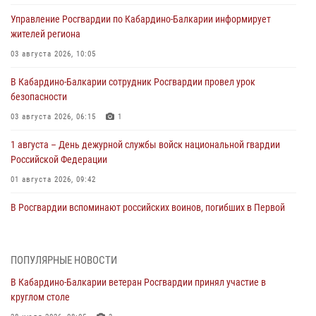
Управление Росгвардии по Кабардино-Балкарии информирует
жителей региона
03 августа 2026, 10:05
В Кабардино‑Балкарии сотрудник Росгвардии провел урок
безопасности
03 августа 2026, 06:15
1
1 августа – День дежурной службы войск национальной гвардии
Российской Федерации
01 августа 2026, 09:42
В Росгвардии вспоминают российских воинов, погибших в Первой
мировой войне 1914-1918 годов
01 августа 2026, 07:30
ПОПУЛЯРНЫЕ НОВОСТИ
Директор Росгвардии Герой России генерал армии Виктор Золотов
В Кабардино-Балкарии ветеран Росгвардии принял участие в
поздравил специалистов подразделений тыла с профессиональным
круглом столе
праздником