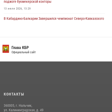
поджоге букмекерской конторы
13 июля 2026, 13:29
В Кабардино-Балкарии Завершился чемпионат Северо-Кавказского
округа Росгвардии по комплексному единоборству
10 июля 2026, 11:30
3
День семьи, любви и верности отметили в Северо-Кавказском
округе Росгвардии
Глава КБР
Официальный сайт
09 июля 2026, 08:36
4
​ ОФИЦЕР РОСГВАРДИИ ВЫСТУПИЛ В ЭФИРЕ ВЕДОМСТВЕННОЙ
РАДИОРУБРИКи В КАБАРДИНО-БАЛКАРИИ
12 июля 2026, 03:30
1
В Кабардино-Балкарии при силовой поддержке Росгвардии изъяты
оружие и наркотические средства
КОНТАКТЫ
21 июля 2026, 07:56
360005, г. Нальчик,
Новобранцы Росгвардии приняли Военную присягу в Кабардино-
ул. Калининградская, д. 49