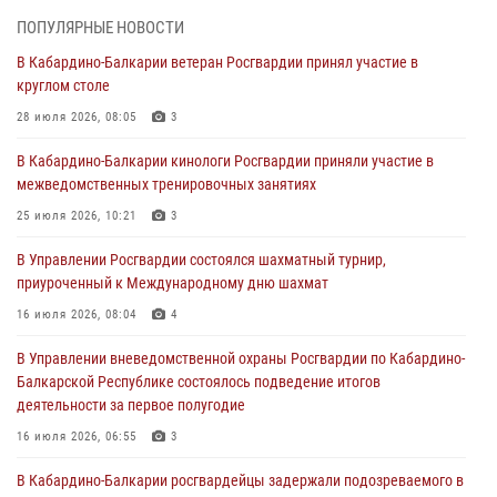
ПОПУЛЯРНЫЕ НОВОСТИ
Директор Росгвардии Герой России генерал армии Виктор Золотов
В Кабардино-Балкарии ветеран Росгвардии принял участие в
поздравил специалистов подразделений тыла с профессиональным
круглом столе
праздником
28 июля 2026, 08:05
3
01 августа 2026, 00:10
В Кабардино-Балкарии кинологи Росгвардии приняли участие в
Росгвардия обеспечивает безопасность граждан на южном
межведомственных тренировочных занятиях
направлении
25 июля 2026, 10:21
3
31 июля 2026, 09:22
В Управлении Росгвардии состоялся шахматный турнир,
Состоялась рабочая встреча директора Росгвардии Героя России
приуроченный к Международному дню шахмат
генерала армии Виктора Золотова с заместителем полномочного
представителя Президента Российской Федерации в Северо-
16 июля 2026, 08:04
4
Кавказском федеральном округе Виталием Кузнецовым
В Управлении вневедомственной охраны Росгвардии по Кабардино-
31 июля 2026, 06:45
1
Балкарской Республике состоялось подведение итогов
деятельности за первое полугодие
Управление Росгвардии по Кабардино-Балкарской Республике
информирует
16 июля 2026, 06:55
3
30 июля 2026, 06:03
В Кабардино-Балкарии росгвардейцы задержали подозреваемого в