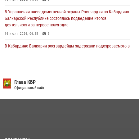
29 июля 2026, 11:56
2
В Управлении вневедомственной охраны Росгвардии по Кабардино-
Балкарской Республике состоялось подведение итогов
деятельности за первое полугодие
16 июля 2026, 06:55
3
В Кабардино-Балкарии росгвардейцы задержали подозреваемого в
поджоге букмекерской конторы
13 июля 2026, 13:29
День семьи, любви и верности отметили в Северо-Кавказском
округе Росгвардии
Глава КБР
Официальный сайт
09 июля 2026, 08:36
4
​ ОФИЦЕР РОСГВАРДИИ ВЫСТУПИЛ В ЭФИРЕ ВЕДОМСТВЕННОЙ
РАДИОРУБРИКи В КАБАРДИНО-БАЛКАРИИ
12 июля 2026, 03:30
1
В Кабардино-Балкарии при силовой поддержке Росгвардии изъяты
оружие и наркотические средства