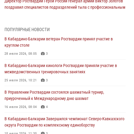
Директор Росгвардии Герой России генерал армии Виктор Золотов
поздравил специалистов подразделений тыла с профессиональным
праздником
01 августа 2026, 00:10
ПОПУЛЯРНЫЕ НОВОСТИ
Росгвардия обеспечивает безопасность граждан на южном
В Кабардино-Балкарии ветеран Росгвардии принял участие в
направлении
круглом столе
31 июля 2026, 09:22
28 июля 2026, 08:05
3
Состоялась рабочая встреча директора Росгвардии Героя России
В Кабардино-Балкарии кинологи Росгвардии приняли участие в
генерала армии Виктора Золотова с заместителем полномочного
межведомственных тренировочных занятиях
представителя Президента Российской Федерации в Северо-
Кавказском федеральном округе Виталием Кузнецовым
25 июля 2026, 10:21
3
31 июля 2026, 06:45
1
В Управлении Росгвардии состоялся шахматный турнир,
приуроченный к Международному дню шахмат
Управление Росгвардии по Кабардино-Балкарской Республике
информирует
16 июля 2026, 08:04
4
30 июля 2026, 06:03
В Кабардино-Балкарии Завершился чемпионат Северо-Кавказского
округа Росгвардии по комплексному единоборству
В Кабардино-Балкарии нештатные инструктора подразделений
Росгвардии отработали профессиональные навыки
10 июля 2026, 11:30
3