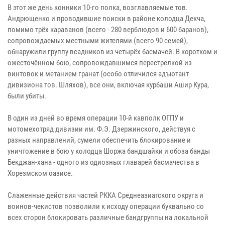
В этот же день конники 10-го полка, возглавляемые тов.
Андрющенко и проводившие поиски в районе колодца Декча,
помимо трёх караванов (всего - 280 верблюдов и 600 баранов),
сопровождаемых местными жителями (всего 90 семей),
обнаружили группу всадников из четырёх басмачей. В коротком и
ожесточённом бою, сопровождавшимся перестрелкой из
винтовок и метанием гранат (особо отличился адъютант
дивизиона тов. Шляхов), все они, включая курбаши Ашир Кура,
были убиты.
В один из дней во время операции 10-й кавполк ОГПУ и
мотомехотряд дивизии им. Ф.Э. Дзержинского, действуя с
разных направлений, сумели обеспечить блокирование и
уничтожение в бою у колодца Шоржа бандшайки и обоза банды
Бекджан-хана - одного из одиозных главарей басмачества в
Хорезмском оазисе.
Слаженные действия частей РККА Среднеазиатского округа и
воинов-чекистов позволили к исходу операции буквально со
всех сторон блокировать различные бандгруппы на локальной