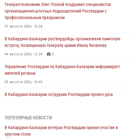
Генерал-полковник Олег Плохой поздравил специалистов
организационно-штатных подразделений Росгвардии с
профессиональным праздником
07 августа 2026, 10:28
В Кабардино-Балкарии росгвардейцы организовали памятную
встречу, посвященную генералу армии Ивану Яковлеву
04 августа 2026, 12:29
5
Управление Росгвардии по Кабардино-Балкарии информирует
жителей региона
03 августа 2026, 10:05
В Кабардино‑Балкарии сотрудник Росгвардии провел урок
безопасности
03 августа 2026, 06:15
1
ПОПУЛЯРНЫЕ НОВОСТИ
1 августа – День дежурной службы войск национальной гвардии
В Кабардино-Балкарии ветеран Росгвардии принял участие в
Российской Федерации
круглом столе
01 августа 2026, 09:42