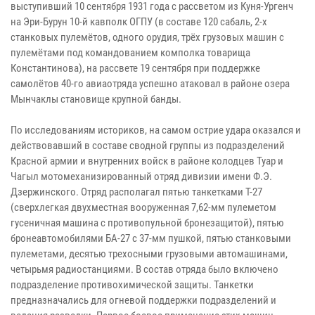
выступивший 10 сентября 1931 года с рассветом из Куня-Ургенч
на Эри-Бурун 10-й кавполк ОГПУ (в составе 120 сабаль, 2-х
станковых пулемётов, одного орудия, трёх грузовых машин с
пулемётами под командованием комполка товарища
Константинова), на рассвете 19 сентября при поддержке
самолётов 40-го авиаотряда успешно атаковал в районе озера
Мынчаклы становище крупной банды.
По исследованиям историков, на самом острие удара оказался и
действовавший в составе сводной группы из подразделений
Красной армии и внутренних войск в районе колодцев Туар и
Чагыл мотомеханизированный отряд дивизии имени Ф.Э.
Дзержинского. Отряд располагал пятью танкетками Т-27
(сверхлегкая двухместная вооруженная 7,62-мм пулеметом
гусеничная машина с противопульной бронезащитой), пятью
бронеавтомобилями БА-27 с 37-мм пушкой, пятью станковыми
пулеметами, десятью трехосными грузовыми автомашинами,
четырьмя радиостанциями. В состав отряда было включено
подразделение противохимической защиты. Танкетки
предназначались для огневой поддержки подразделений и