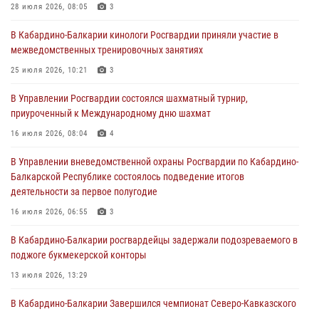
28 июля 2026, 08:05
3
В Росгвардии вспоминают российских воинов, погибших в Первой
В Кабардино-Балкарии кинологи Росгвардии приняли участие в
мировой войне 1914-1918 годов
межведомственных тренировочных занятиях
01 августа 2026, 07:30
25 июля 2026, 10:21
3
Директор Росгвардии Герой России генерал армии Виктор Золотов
В Управлении Росгвардии состоялся шахматный турнир,
поздравил специалистов подразделений тыла с профессиональным
приуроченный к Международному дню шахмат
праздником
16 июля 2026, 08:04
4
01 августа 2026, 00:10
В Управлении вневедомственной охраны Росгвардии по Кабардино-
Росгвардия обеспечивает безопасность граждан на южном
Балкарской Республике состоялось подведение итогов
направлении
деятельности за первое полугодие
31 июля 2026, 09:22
16 июля 2026, 06:55
3
В Кабардино-Балкарии росгвардейцы задержали подозреваемого в
поджоге букмекерской конторы
13 июля 2026, 13:29
В Кабардино-Балкарии Завершился чемпионат Северо-Кавказского
округа Росгвардии по комплексному единоборству