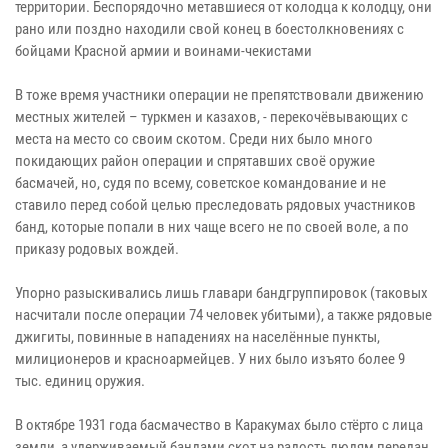
территории. Беспорядочно метавшиеся от колодца к колодцу, они
рано или поздно находили свой конец в боестолкновениях с
бойцами Красной армии и воинами-чекистами
В тоже время участники операции не препятствовали движению
местных жителей – туркмен и казахов, - перекочёвывающих с
места на место со своим скотом. Среди них было много
покидающих район операции и спрятавших своё оружие
басмачей, но, судя по всему, советское командование и не
ставило перед собой целью преследовать рядовых участников
банд, которые попали в них чаще всего не по своей воле, а по
приказу родовых вождей.
Упорно разыскивались лишь главари бандгруппировок (таковых
насчитали после операции 74 человек убитыми), а также рядовые
джигиты, повинные в нападениях на населённые пункты,
милиционеров и красноармейцев. У них было изъято более 9
тыс. единиц оружия.
В октябре 1931 года басмачество в Каракумах было стёрто с лица
земли, а удерживаемый бандами скот на радость людям передан