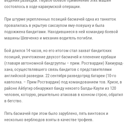
ведения разведки. Первое боевое применение этих машин
состоялось в ходе каракумской операции.
При штурме укрепленных позиций басмачей одна из танкеток
провалилась в укрытую саксаулом яму-ловушку и была
подожжена бандитами. Находившиеся в ней командир боевой
машины Шевченко и механик-водитель погибли.
Бой длился 14 часов, но его итогом стал захват бандитских
позиций, уничтожение двухсот басмачей и пленение курбаши
(главаря автономной бандгруппы – прим. Росгвардии) Хакмурад-
хана, осуществлявшего связь бандитов с представителями
английской разведки. 22 сентября разведотряд батареи (10-го
кавполка. – Прим Росгвардии) под командованием тов. Кризе, в
районе Айбугир обнаружил банду некоего Балды-Каули из 120
человек, которую, решительно атаковав в конном строю, обратил
в бегство.
Пять басмачей при этом было зарублено, пять винтовок и
несколько верблюдов взяты в качестве трофеев.