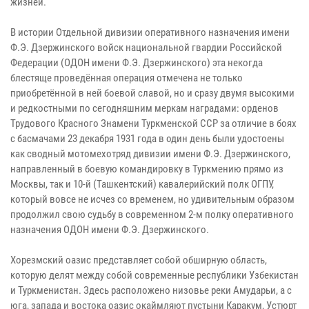
жизней.
В истории Отдельной дивизии оперативного назначения имени
Ф.Э. Дзержинского войск национальной гвардии Российской
Федерации (ОДОН имени Ф.Э. Дзержинского) эта некогда
блестяще проведённая операция отмечена не только
приобретённой в ней боевой славой, но и сразу двумя высокими
и редкостными по сегодняшним меркам наградами: орденов
Трудового Красного Знамени Туркменской ССР за отличие в боях
с басмачами 23 декабря 1931 года в один день были удостоены
как сводный мотомехотряд дивизии имени Ф.Э. Дзержинского,
направленный в боевую командировку в Туркмению прямо из
Москвы, так и 10-й (Ташкентский) кавалерийский полк ОГПУ,
который вовсе не исчез со временем, но удивительным образом
продолжил свою судьбу в современном 2-м полку оперативного
назначения ОДОН имени Ф.Э. Дзержинского.
Хорезмский оазис представляет собой обширную область,
которую делят между собой современные республики Узбекистан
и Туркменистан. Здесь расположено низовье реки Амударьи, а с
юга, запада и востока оазис окаймляют пустыни Каракум, Устюрт