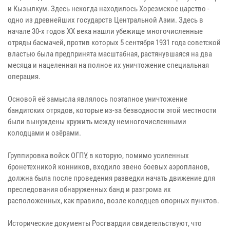
и Кызылкум. Здесь некогда находилось Хорезмское царство -
одно из древнейших государств Центральной Азии. Здесь в
начале 30-х годов ХХ века нашли убежище многочисленные
отряды басмачей, против которых 5 сентября 1931 года советской
властью была предпринята масштабная, растянувшаяся на два
месяца и нацеленная на полное их уничтожение специальная
операция.
Основой её замысла являлось поэтапное уничтожение
бандитских отрядов, которые из-за безводности этой местности
были вынуждены кружить между немногочисленными
колодцами и озёрами.
Группировка войск ОГПУ, в которую, помимо усиленных
бронетехникой конников, входило звено боевых аэропланов,
должна была после проведения разведки начать движение для
преследования обнаруженных банд и разгрома их
расположенных, как правило, возле колодцев опорных пунктов.
Исторические документы Росгвардии свидетельствуют, что