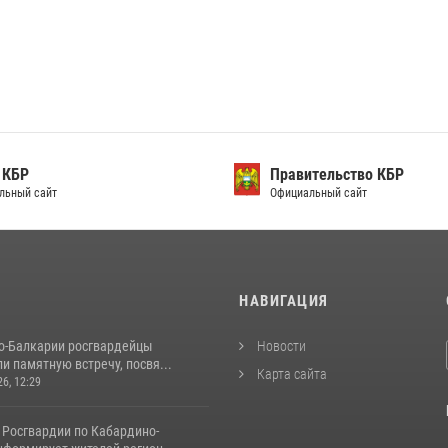
 КБР
Правительство КБР
льный сайт
Официальный сайт
И
НАВИГАЦИЯ
о-Балкарии росгвардейцы
Новости
и памятную встречу, посвя...
Карта сайта
26, 12:29
 Росгвардии по Кабардино-