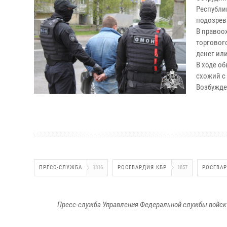
Республи
подозрев
В правоо
торговог
денег ил
В ходе о
схожий с
Возбужде
ПРЕСС-СЛУЖБА
1816
РОСГВАРДИЯ КБР
1857
РОСГВА
Пресс-служба Управления Федеральной службы войск 