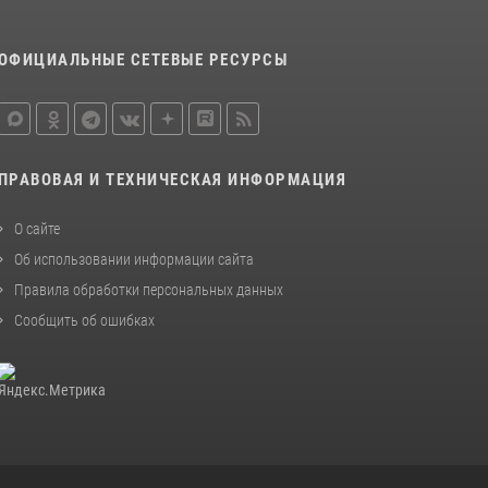
поддержке Росгвардии изъяты оружие и
наркотические средства
ОФИЦИАЛЬНЫЕ СЕТЕВЫЕ РЕСУРСЫ
21 июля 2026, 07:56
НАЧАЛЬНИК УПРАВЛЕНИЯ РОСГВАРДИИ ПО
КАБАРДИНО-БАЛКАРСКОЙ РЕСПУБЛИКЕ
ПРОВЕДЕТ ПРИЕМ ГРАЖДАН
ПРАВОВАЯ И ТЕХНИЧЕСКАЯ ИНФОРМАЦИЯ
16 июля 2026, 05:30
О сайте
Об использовании информации сайта
Правила обработки персональных данных
Сообщить об ошибках