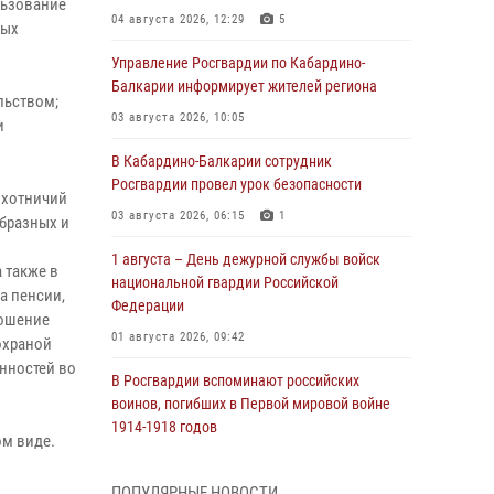
льзование
04 августа 2026, 12:29
5
ных
Управление Росгвардии по Кабардино-
Балкарии информирует жителей региона
льством;
03 августа 2026, 10:05
и
В Кабардино‑Балкарии сотрудник
Росгвардии провел урок безопасности
охотничий
03 августа 2026, 06:15
1
бразных и
1 августа – День дежурной службы войск
 также в
национальной гвардии Российской
 пенсии,
Федерации
ношение
01 августа 2026, 09:42
охраной
нностей во
В Росгвардии вспоминают российских
воинов, погибших в Первой мировой войне
1914-1918 годов
ом виде.
01 августа 2026, 07:30
ПОПУЛЯРНЫЕ НОВОСТИ