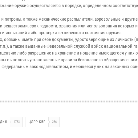
ряжание оружия осуществляется в порядке, определенном соответств
и патроны, а также механические распылители, аэрозольные и другие
веществами, срок годности, хранения или использования которых ис
 и испытаний либо проверки технического состояния оружия.
, обязаны иметь при себе документы, удостоверяющие их личность (
 т.п.), а также выданные Федеральной службой войск национальной г
ицензию либо разрешение на хранение и ношение имеющегося у них о
аны выполнять установленные правила безопасного обращения с ним
м федеральным законодательством, имеющееся у них на законных ос
РДИЯ
1783
ЦЛРР КБР
236