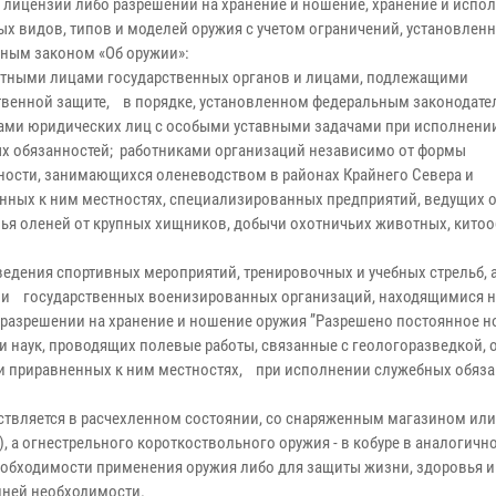
 лицензий либо разрешений на хранение и ношение, хранение и испо
ых видов, типов и моделей оружия с учетом ограничений, установлен
ным законом «Об оружии»:
тными лицами государственных органов и лицами, подлежащими
твенной защите, в порядке, установленном федеральным законодате
ами юридических лиц с особыми уставными задачами при исполнени
х обязанностей; работниками организаций независимо от формы
ности, занимающихся оленеводством в районах Крайнего Севера и
нных к ним местностях, специализированных предприятий, ведущих 
ья оленей от крупных хищников, добычи охотничьих животных, китоо
ведения спортивных мероприятий, тренировочных и учебных стрельб, а
государственных военизированных организаций, находящимися на
 разрешении на хранение и ношение оружия ”Разрешено постоянное 
 наук, проводящих полевые работы, связанные с геологоразведкой, 
 и приравненных к ним местностях, при исполнении служебных обяза
твляется в расчехленном состоянии, со снаряженным магазином или
, а огнестрельного короткоствольного оружия - в кобуре в аналогичн
еобходимости применения оружия либо для защиты жизни, здоровья и
йней необходимости.