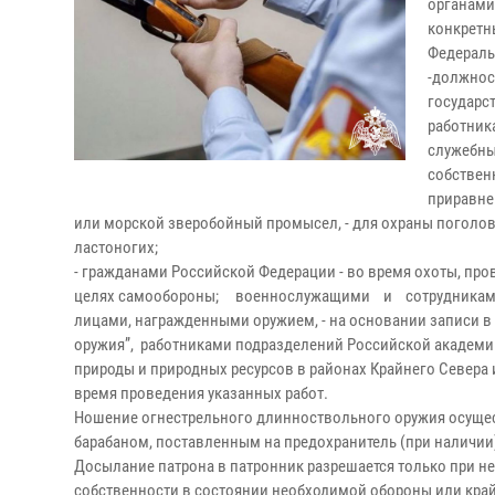
органами
конкретн
Федераль
-должнос
государс
работник
служебны
собствен
приравне
или морской зверобойный промысел, - для охраны поголов
ластоногих;
- гражданами Российской Федерации - во время охоты, про
целях самообороны; военнослужащими и сотрудниками 
лицами, награжденными оружием, - на основании записи в
оружия”, работниками подразделений Российской академии
природы и природных ресурсов в районах Крайнего Севера
время проведения указанных работ.
Ношение огнестрельного длинноствольного оружия осущес
барабаном, поставленным на предохранитель (при наличии)
Досылание патрона в патронник разрешается только при н
собственности в состоянии необходимой обороны или кра