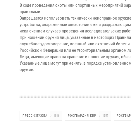
В ходе проведения охоты или спортивных мероприятий за
правилами.
Запрещается использовать технически неисправное оружие 
устройства, снаряженные слезоточивыми и раздражающими 
исключением случаев проведения исследовательских работ
При ношении оружия лица, указанные в настоящих Правилах
служебное удостоверение, военный или охотничий билет и
Российской Федерации или ее территориальным органом л
Лица, имеющие право на хранение и ношение оружия, обяз
Указанные лица могут применять, в порядке установленно
оружие.
ПРЕСС-СЛУЖБА
1816
РОСГВАРДИЯ КБР
1857
РОСГВА