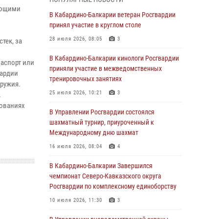
Директор Росгвардии Герой России генерал
ующими
армии Виктор Золотов поздравил
В Кабардино-Балкарии ветеран Росгвардии
специалистов подразделений тыла с
принял участие в круглом столе
профессиональным праздником
28 июля 2026, 08:05
3
тек, за
01 августа 2026, 00:10
В Кабардино-Балкарии кинологи Росгвардии
паспорт или
Росгвардия обеспечивает безопасность
приняли участие в межведомственных
вардии
граждан на южном направлении
тренировочных занятиях
ружия.
31 июля 2026, 09:22
25 июля 2026, 10:21
3
.
нованиях
Состоялась рабочая встреча директора
В Управлении Росгвардии состоялся
Росгвардии Героя России генерала армии
шахматный турнир, приуроченный к
Виктора Золотова с заместителем
Международному дню шахмат
полномочного представителя Президента
16 июля 2026, 08:04
4
Российской Федерации в Северо-Кавказском
федеральном округе Виталием Кузнецовым
В Кабардино-Балкарии Завершился
чемпионат Северо-Кавказского округа
31 июля 2026, 06:45
1
Росгвардии по комплексному единоборству
Управление Росгвардии по Кабардино-
10 июля 2026, 11:30
3
Балкарской Республике информирует