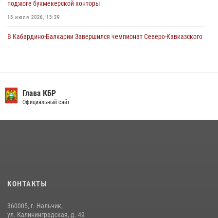
поджоге букмекерской конторы
13 июля 2026, 13:29
В Кабардино-Балкарии Завершился чемпионат Северо-Кавказского
округа Росгвардии по комплексному единоборству
10 июля 2026, 11:30
3
День семьи, любви и верности отметили в Северо-Кавказском
округе Росгвардии
Глава КБР
Официальный сайт
09 июля 2026, 08:36
4
​ ОФИЦЕР РОСГВАРДИИ ВЫСТУПИЛ В ЭФИРЕ ВЕДОМСТВЕННОЙ
РАДИОРУБРИКи В КАБАРДИНО-БАЛКАРИИ
12 июля 2026, 03:30
1
В Кабардино-Балкарии при силовой поддержке Росгвардии изъяты
оружие и наркотические средства
КОНТАКТЫ
21 июля 2026, 07:56
360005, г. Нальчик,
В Кабардино-Балкарии при силовой поддержке росгвардии
ул. Калининградская, д. 49