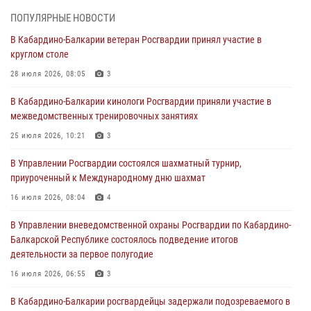
01 августа 2026, 07:30
ПОПУЛЯРНЫЕ НОВОСТИ
Директор Росгвардии Герой России генерал армии Виктор Золотов
В Кабардино-Балкарии ветеран Росгвардии принял участие в
поздравил специалистов подразделений тыла с профессиональным
круглом столе
праздником
28 июля 2026, 08:05
3
01 августа 2026, 00:10
В Кабардино-Балкарии кинологи Росгвардии приняли участие в
Росгвардия обеспечивает безопасность граждан на южном
межведомственных тренировочных занятиях
направлении
25 июля 2026, 10:21
3
31 июля 2026, 09:22
В Управлении Росгвардии состоялся шахматный турнир,
Состоялась рабочая встреча директора Росгвардии Героя России
приуроченный к Международному дню шахмат
генерала армии Виктора Золотова с заместителем полномочного
представителя Президента Российской Федерации в Северо-
16 июля 2026, 08:04
4
Кавказском федеральном округе Виталием Кузнецовым
В Управлении вневедомственной охраны Росгвардии по Кабардино-
31 июля 2026, 06:45
1
Балкарской Республике состоялось подведение итогов
деятельности за первое полугодие
Управление Росгвардии по Кабардино-Балкарской Республике
информирует
16 июля 2026, 06:55
3
30 июля 2026, 06:03
В Кабардино-Балкарии росгвардейцы задержали подозреваемого в