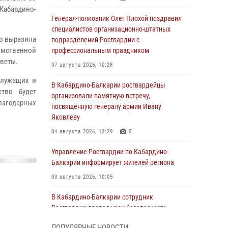
Кабардино-
Генерал-полковник Олег Плохой поздравил
специалистов организационно-штатных
р выразила
подразделений Росгвардии с
домственной
профессиональным праздником
цветы.
07 августа 2026, 10:28
служащих и
В Кабардино-Балкарии росгвардейцы
ство будет
организовали памятную встречу,
агодарных
посвященную генералу армии Ивану
Яковлеву
04 августа 2026, 12:29
5
Управление Росгвардии по Кабардино-
Балкарии информирует жителей региона
03 августа 2026, 10:05
В Кабардино‑Балкарии сотрудник
Росгвардии провел урок безопасности
03 августа 2026, 06:15
1
ПОПУЛЯРНЫЕ НОВОСТИ