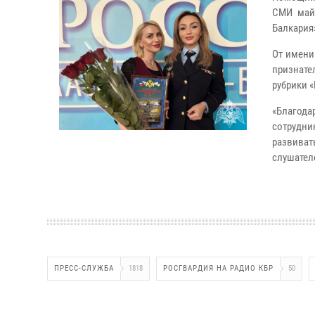
СМИ майо
Балкария
От имени
признате
рубрики 
«Благода
сотрудн
развива
слушател
ПРЕСС-СЛУЖБА
1818
РОСГВАРДИЯ НА РАДИО КБР
50