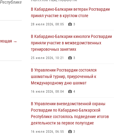
 Республике
1 августа – День дежурной службы войск
В Кабардино-Балкарии ветеран Росгвардии
национальной гвардии Российской
принял участие в круглом столе
Федерации
28 июля 2026, 08:05
3
01 августа 2026, 09:42
В Кабардино-Балкарии кинологи Росгвардии
ующая →
В Росгвардии вспоминают российских
приняли участие в межведомственных
воинов, погибших в Первой мировой войне
тренировочных занятиях
1914-1918 годов
25 июля 2026, 10:21
3
01 августа 2026, 07:30
В Управлении Росгвардии состоялся
Директор Росгвардии Герой России генерал
шахматный турнир, приуроченный к
армии Виктор Золотов поздравил
Международному дню шахмат
специалистов подразделений тыла с
16 июля 2026, 08:04
4
профессиональным праздником
В Управлении вневедомственной охраны
01 августа 2026, 00:10
Росгвардии по Кабардино-Балкарской
Росгвардия обеспечивает безопасность
Республике состоялось подведение итогов
граждан на южном направлении
деятельности за первое полугодие
31 июля 2026, 09:22
16 июля 2026, 06:55
3