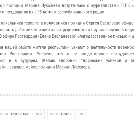
р полиции Марина Лукожева встретилась с журналистами ГТРК «
» и поздравила их с 95-летием республиканского радио.
 начальника тероргана полковника полиции Сергея Васильева офице
льность работникам радио за сотрудничество и вручила ведущей ве
«В эфире Росгвардия» Елене Бесланеевой благодарственное письмо и 
ря вашей работе жители республики узнают о деятельности военно
иков Росгвардии. Уверена, что наше плодотворное сотрудниче
ться и в будущем. Желаю здоровья, творческих успехов и бл
ей», - сказала майор полиции Марина Лукожева.
РОСГВАРДИЯ КБР
1859
РОСГВАРДИЯ
1785