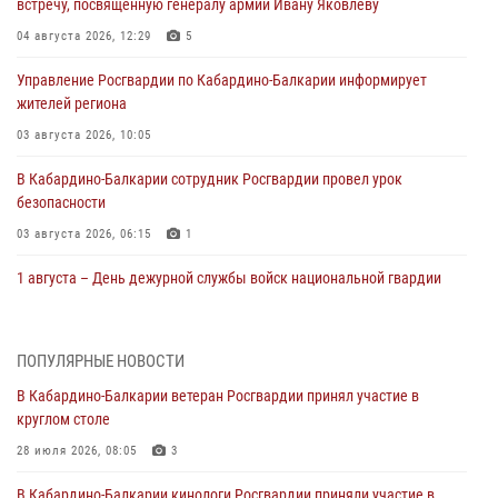
встречу, посвященную генералу армии Ивану Яковлеву
04 августа 2026, 12:29
5
Управление Росгвардии по Кабардино-Балкарии информирует
жителей региона
03 августа 2026, 10:05
В Кабардино‑Балкарии сотрудник Росгвардии провел урок
безопасности
03 августа 2026, 06:15
1
1 августа – День дежурной службы войск национальной гвардии
Российской Федерации
01 августа 2026, 09:42
ПОПУЛЯРНЫЕ НОВОСТИ
В Росгвардии вспоминают российских воинов, погибших в Первой
В Кабардино-Балкарии ветеран Росгвардии принял участие в
мировой войне 1914-1918 годов
круглом столе
01 августа 2026, 07:30
28 июля 2026, 08:05
3
Директор Росгвардии Герой России генерал армии Виктор Золотов
В Кабардино-Балкарии кинологи Росгвардии приняли участие в