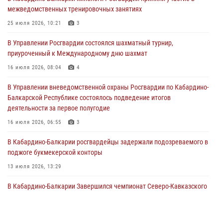
поздравил специалистов подразделений тыла с профессиональным
межведомственных тренировочных занятиях
праздником
25 июля 2026, 10:21
3
01 августа 2026, 00:10
В Управлении Росгвардии состоялся шахматный турнир,
Росгвардия обеспечивает безопасность граждан на южном
приуроченный к Международному дню шахмат
направлении
16 июля 2026, 08:04
4
31 июля 2026, 09:22
В Управлении вневедомственной охраны Росгвардии по Кабардино-
Состоялась рабочая встреча директора Росгвардии Героя России
Балкарской Республике состоялось подведение итогов
генерала армии Виктора Золотова с заместителем полномочного
деятельности за первое полугодие
представителя Президента Российской Федерации в Северо-
Кавказском федеральном округе Виталием Кузнецовым
16 июля 2026, 06:55
3
31 июля 2026, 06:45
1
В Кабардино-Балкарии росгвардейцы задержали подозреваемого в
поджоге букмекерской конторы
13 июля 2026, 13:29
В Кабардино-Балкарии Завершился чемпионат Северо-Кавказского
округа Росгвардии по комплексному единоборству
10 июля 2026, 11:30
3