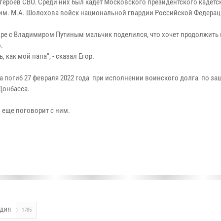
 героев СВО. Среди них был кадет Московского президентского кадетс
им. М.А. Шолохова войск национальной гвардии Российской Федерац
оре с Владимиром Путиным мальчик поделился, что хочет продолжить
.
ь, как мой папа", - сказал Егор.
ра погиб 27 февраля 2022 года при исполнении воинского долга по за
Донбасса.
 еще поговорит с ним.
РДИЯ
1785