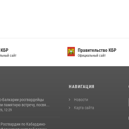
 КБР
Правительство КБР
льный сайт
Официальный сайт
И
НАВИГАЦИЯ
о-Балкарии росгвардейцы
Новости
и памятную встречу, посвя...
Карта сайта
26, 12:29
 Росгвардии по Кабардино-