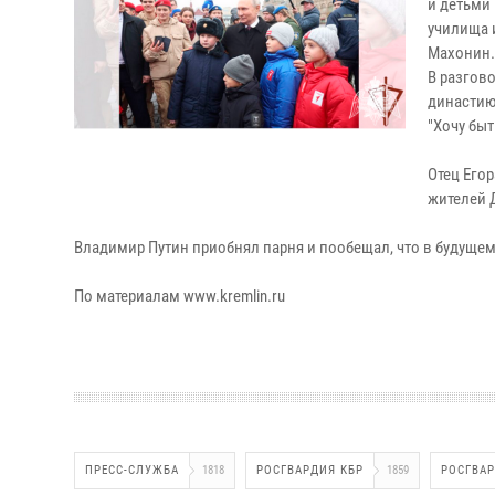
и детьми
училища 
Махонин.
В разгов
династию
"Хочу быт
Отец Его
жителей 
Владимир Путин приобнял парня и пообещал, что в будущем
По материалам www.kremlin.ru
ПРЕСС-СЛУЖБА
1818
РОСГВАРДИЯ КБР
1859
РОСГВА