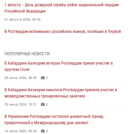
1 августа – День дежурной службы войск национальной гвардии
Российской Федерации
01 августа 2026, 09:42
В Росгвардии вспоминают российских воинов, погибших в Первой
мировой войне 1914-1918 годов
01 августа 2026, 07:30
ПОПУЛЯРНЫЕ НОВОСТИ
Директор Росгвардии Герой России генерал армии Виктор Золотов
В Кабардино-Балкарии ветеран Росгвардии принял участие в
поздравил специалистов подразделений тыла с профессиональным
круглом столе
праздником
28 июля 2026, 08:05
3
01 августа 2026, 00:10
В Кабардино-Балкарии кинологи Росгвардии приняли участие в
Росгвардия обеспечивает безопасность граждан на южном
межведомственных тренировочных занятиях
направлении
25 июля 2026, 10:21
3
31 июля 2026, 09:22
В Управлении Росгвардии состоялся шахматный турнир,
Состоялась рабочая встреча директора Росгвардии Героя России
приуроченный к Международному дню шахмат
генерала армии Виктора Золотова с заместителем полномочного
представителя Президента Российской Федерации в Северо-
16 июля 2026, 08:04
4