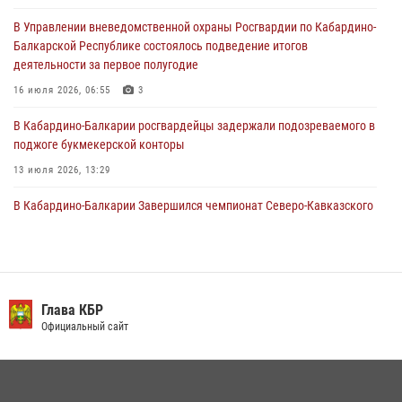
Кавказском федеральном округе Виталием Кузнецовым
В Управлении вневедомственной охраны Росгвардии по Кабардино-
31 июля 2026, 06:45
1
Балкарской Республике состоялось подведение итогов
деятельности за первое полугодие
Управление Росгвардии по Кабардино-Балкарской Республике
информирует
16 июля 2026, 06:55
3
30 июля 2026, 06:03
В Кабардино-Балкарии росгвардейцы задержали подозреваемого в
поджоге букмекерской конторы
13 июля 2026, 13:29
В Кабардино-Балкарии Завершился чемпионат Северо-Кавказского
округа Росгвардии по комплексному единоборству
10 июля 2026, 11:30
3
День семьи, любви и верности отметили в Северо-Кавказском
округе Росгвардии
Глава КБР
Официальный сайт
09 июля 2026, 08:36
4
​ ОФИЦЕР РОСГВАРДИИ ВЫСТУПИЛ В ЭФИРЕ ВЕДОМСТВЕННОЙ
РАДИОРУБРИКи В КАБАРДИНО-БАЛКАРИИ