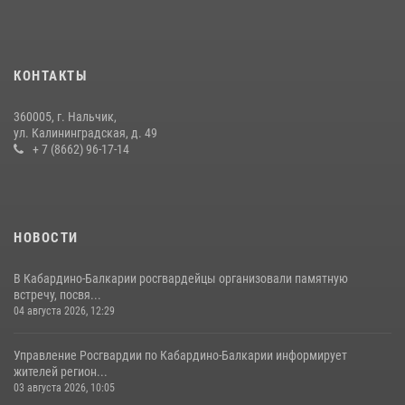
12 июля 2026, 03:30
1
В Кабардино-Балкарии при силовой поддержке росгвардии
задержали группу лиц с крупной партией наркотиков
КОНТАКТЫ
15 июля 2026, 06:33
360005, г. Нальчик,
В Кабардино-Балкарии при силовой поддержке Росгвардии изъяты
ул. Калининградская, д. 49
оружие и наркотические средства
+ 7 (8662) 96-17-14
21 июля 2026, 07:56
НОВОСТИ
В Кабардино-Балкарии росгвардейцы организовали памятную
встречу, посвя...
04 августа 2026, 12:29
Управление Росгвардии по Кабардино-Балкарии информирует
жителей регион...
03 августа 2026, 10:05