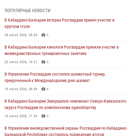
01 августа 2026, 00:10
ПОПУЛЯРНЫЕ НОВОСТИ
Росгвардия обеспечивает безопасность граждан на южном
В Кабардино-Балкарии ветеран Росгвардии принял участие в
направлении
круглом столе
31 июля 2026, 09:22
28 июля 2026, 08:05
3
Состоялась рабочая встреча директора Росгвардии Героя России
В Кабардино-Балкарии кинологи Росгвардии приняли участие в
генерала армии Виктора Золотова с заместителем полномочного
межведомственных тренировочных занятиях
представителя Президента Российской Федерации в Северо-
Кавказском федеральном округе Виталием Кузнецовым
25 июля 2026, 10:21
3
31 июля 2026, 06:45
1
В Управлении Росгвардии состоялся шахматный турнир,
приуроченный к Международному дню шахмат
Управление Росгвардии по Кабардино-Балкарской Республике
информирует
16 июля 2026, 08:04
4
30 июля 2026, 06:03
В Кабардино-Балкарии Завершился чемпионат Северо-Кавказского
округа Росгвардии по комплексному единоборству
В Кабардино-Балкарии нештатные инструктора подразделений
Росгвардии отработали профессиональные навыки
10 июля 2026, 11:30
3
29 июля 2026, 11:56
2
В Управлении вневедомственной охраны Росгвардии по Кабардино-
Балкарской Республике состоялось подведение итогов