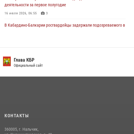
деятельности за первое полугодие
16 июля 2026, 06:55
3
В Кабардино-Балкарии росгвардейцы задержали подозреваемого в
поджоге букмекерской конторы
13 июля 2026, 13:29
День семьи, любви и верности отметили в Северо-Кавказском
округе Росгвардии
Глава КБР
Официальный сайт
09 июля 2026, 08:36
4
​ ОФИЦЕР РОСГВАРДИИ ВЫСТУПИЛ В ЭФИРЕ ВЕДОМСТВЕННОЙ
РАДИОРУБРИКи В КАБАРДИНО-БАЛКАРИИ
12 июля 2026, 03:30
1
В Кабардино-Балкарии при силовой поддержке Росгвардии изъяты
оружие и наркотические средства
КОНТАКТЫ
21 июля 2026, 07:56
360005, г. Нальчик,
НАЧАЛЬНИК УПРАВЛЕНИЯ РОСГВАРДИИ ПО КАБАРДИНО-