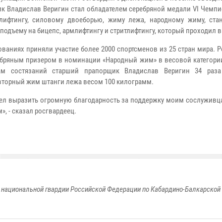
к Владислав Веригин стал обладателем серебряной медали VI Чемпи
лифтингу, силовому двоеборью, жиму лежа, народному жиму, стан
 подъему на бицепс, армлифтингу и стритлифтингу, который проходил в
ованиях приняли участие более 2000 спортсменов из 25 стран мира. 
ебряным призером в номинации «Народный жим» в весовой категории
ам состязаний старший прапорщик Владислав Веригин 34 раза
торный жим штанги лежа весом 100 килограмм.
тел выразить огромную благодарность за поддержку моим сослуживц
», - сказал росгвардеец.
национальной гвардии Российской Федерации по Кабардино-Балкарской