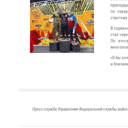
прапорщи
по пауэр
строгому
В соревн
стал сер
По итог
многопов
«Я бы хо
и близким
Пресс-служба Управления Федеральной службы войск 