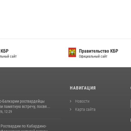
 КБР
Правительство КБР
льный сайт
Официальный сайт
И
НАВИГАЦИЯ
о-Балкарии росгвардейцы
Новости
и памятную встречу, посвя...
Карта сайта
26, 12:29
 Росгвардии по Кабардино-