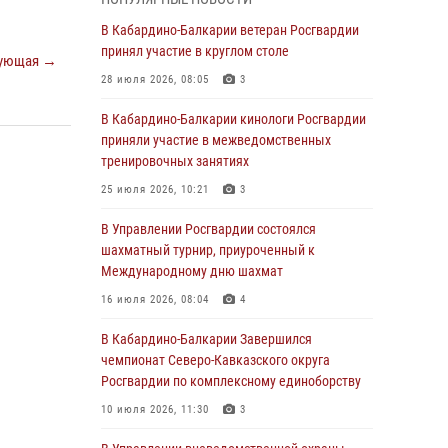
Директор Росгвардии Герой России генерал
армии Виктор Золотов поздравил
В Кабардино-Балкарии ветеран Росгвардии
специалистов подразделений тыла с
принял участие в круглом столе
ующая →
профессиональным праздником
28 июля 2026, 08:05
3
01 августа 2026, 00:10
В Кабардино-Балкарии кинологи Росгвардии
Росгвардия обеспечивает безопасность
приняли участие в межведомственных
граждан на южном направлении
тренировочных занятиях
31 июля 2026, 09:22
25 июля 2026, 10:21
3
Состоялась рабочая встреча директора
В Управлении Росгвардии состоялся
Росгвардии Героя России генерала армии
шахматный турнир, приуроченный к
Виктора Золотова с заместителем
Международному дню шахмат
полномочного представителя Президента
16 июля 2026, 08:04
4
Российской Федерации в Северо-Кавказском
федеральном округе Виталием Кузнецовым
В Кабардино-Балкарии Завершился
чемпионат Северо-Кавказского округа
31 июля 2026, 06:45
1
Росгвардии по комплексному единоборству
Управление Росгвардии по Кабардино-
10 июля 2026, 11:30
3
Балкарской Республике информирует