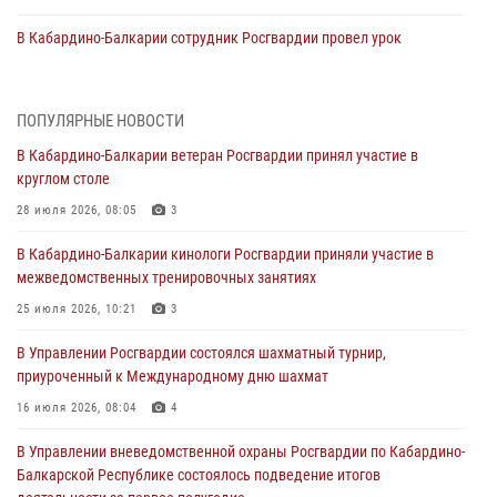
В Кабардино‑Балкарии сотрудник Росгвардии провел урок
безопасности
03 августа 2026, 06:15
1
ПОПУЛЯРНЫЕ НОВОСТИ
1 августа – День дежурной службы войск национальной гвардии
В Кабардино-Балкарии ветеран Росгвардии принял участие в
Российской Федерации
круглом столе
01 августа 2026, 09:42
28 июля 2026, 08:05
3
В Росгвардии вспоминают российских воинов, погибших в Первой
В Кабардино-Балкарии кинологи Росгвардии приняли участие в
мировой войне 1914-1918 годов
межведомственных тренировочных занятиях
01 августа 2026, 07:30
25 июля 2026, 10:21
3
Директор Росгвардии Герой России генерал армии Виктор Золотов
В Управлении Росгвардии состоялся шахматный турнир,
поздравил специалистов подразделений тыла с профессиональным
приуроченный к Международному дню шахмат
праздником
16 июля 2026, 08:04
4
01 августа 2026, 00:10
В Управлении вневедомственной охраны Росгвардии по Кабардино-
Росгвардия обеспечивает безопасность граждан на южном
Балкарской Республике состоялось подведение итогов
направлении