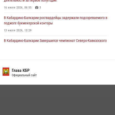
деятельности за первое полугодие
31 июля 2026, 09:22
16 июля 2026, 06:55
3
В Кабардино-Балкарии росгвардейцы задержали подозреваемого в
поджоге букмекерской конторы
13 июля 2026, 13:29
В Кабардино-Балкарии Завершился чемпионат Северо-Кавказского
округа Росгвардии по комплексному единоборству
10 июля 2026, 11:30
3
В Кабардино-Балкарии росгвардейцы организовали памятную
встречу, посвященную генералу армии Ивану Яковлеву
Глава КБР
Официальный сайт
04 августа 2026, 12:29
5
В Кабардино-Балкарии при силовой поддержке росгвардии
задержали группу лиц с крупной партией наркотиков
15 июля 2026, 06:33
​ ОФИЦЕР РОСГВАРДИИ ВЫСТУПИЛ В ЭФИРЕ ВЕДОМСТВЕННОЙ
РАДИОРУБРИКи В КАБАРДИНО-БАЛКАРИИ