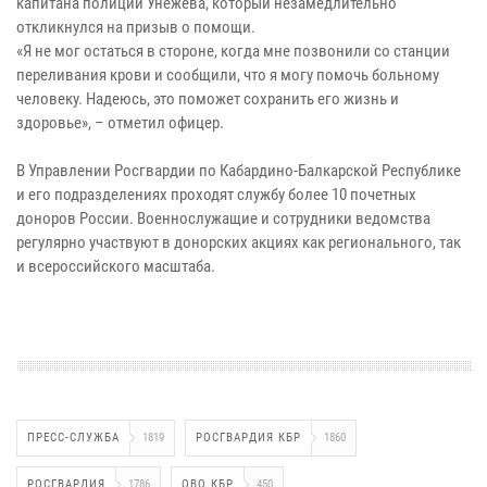
капитана полиции Унежева, который незамедлительно
откликнулся на призыв о помощи.
«Я не мог остаться в стороне, когда мне позвонили со станции
переливания крови и сообщили, что я могу помочь больному
человеку. Надеюсь, это поможет сохранить его жизнь и
здоровье», – отметил офицер.
В Управлении Росгвардии по Кабардино-Балкарской Республике
и его подразделениях проходят службу более 10 почетных
доноров России. Военнослужащие и сотрудники ведомства
регулярно участвуют в донорских акциях как регионального, так
и всероссийского масштаба.
ПРЕСС-СЛУЖБА
1819
РОСГВАРДИЯ КБР
1860
РОСГВАРДИЯ
1786
ОВО КБР
450