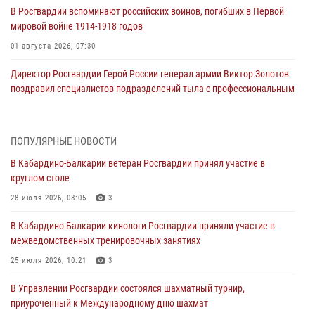
В Росгвардии вспоминают российских воинов, погибших в Первой
мировой войне 1914-1918 годов
01 августа 2026, 07:30
Директор Росгвардии Герой России генерал армии Виктор Золотов
поздравил специалистов подразделений тыла с профессиональным
праздником
01 августа 2026, 00:10
ПОПУЛЯРНЫЕ НОВОСТИ
Росгвардия обеспечивает безопасность граждан на южном
В Кабардино-Балкарии ветеран Росгвардии принял участие в
направлении
круглом столе
31 июля 2026, 09:22
28 июля 2026, 08:05
3
Состоялась рабочая встреча директора Росгвардии Героя России
В Кабардино-Балкарии кинологи Росгвардии приняли участие в
генерала армии Виктора Золотова с заместителем полномочного
межведомственных тренировочных занятиях
представителя Президента Российской Федерации в Северо-
Кавказском федеральном округе Виталием Кузнецовым
25 июля 2026, 10:21
3
31 июля 2026, 06:45
1
В Управлении Росгвардии состоялся шахматный турнир,
приуроченный к Международному дню шахмат
Управление Росгвардии по Кабардино-Балкарской Республике