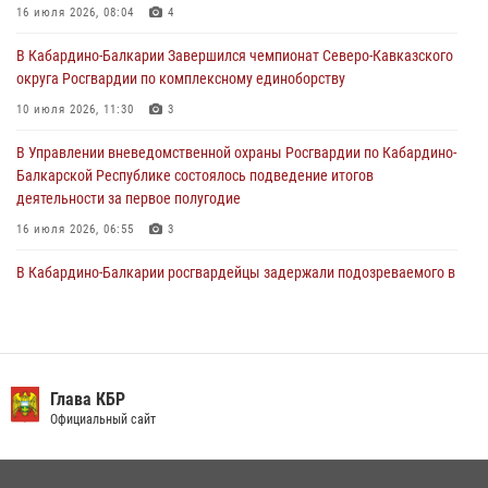
информирует
16 июля 2026, 08:04
4
30 июля 2026, 06:03
В Кабардино-Балкарии Завершился чемпионат Северо-Кавказского
округа Росгвардии по комплексному единоборству
В Кабардино-Балкарии нештатные инструктора подразделений
Росгвардии отработали профессиональные навыки
10 июля 2026, 11:30
3
29 июля 2026, 11:56
2
В Управлении вневедомственной охраны Росгвардии по Кабардино-
Балкарской Республике состоялось подведение итогов
деятельности за первое полугодие
16 июля 2026, 06:55
3
В Кабардино-Балкарии росгвардейцы задержали подозреваемого в
поджоге букмекерской конторы
13 июля 2026, 13:29
День семьи, любви и верности отметили в Северо-Кавказском
округе Росгвардии
Глава КБР
Официальный сайт
09 июля 2026, 08:36
4
​ ОФИЦЕР РОСГВАРДИИ ВЫСТУПИЛ В ЭФИРЕ ВЕДОМСТВЕННОЙ