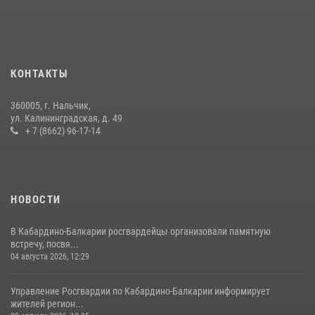
РАДИОРУБРИКи В КАБАРДИНО-БАЛКАРИИ
12 июля 2026, 03:30
1
В Кабардино-Балкарии при силовой поддержке Росгвардии изъяты
оружие и наркотические средства
КОНТАКТЫ
21 июля 2026, 07:56
360005, г. Нальчик,
НАЧАЛЬНИК УПРАВЛЕНИЯ РОСГВАРДИИ ПО КАБАРДИНО-
ул. Калининградская, д. 49
БАЛКАРСКОЙ РЕСПУБЛИКЕ ПРОВЕДЕТ ПРИЕМ ГРАЖДАН
+ 7 (8662) 96-17-14
16 июля 2026, 05:30
НОВОСТИ
В Кабардино-Балкарии росгвардейцы организовали памятную
встречу, посвя...
04 августа 2026, 12:29
Управление Росгвардии по Кабардино-Балкарии информирует
жителей регион...