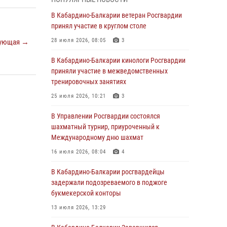
В Росгвардии вспоминают российских
В Кабардино-Балкарии ветеран Росгвардии
воинов, погибших в Первой мировой войне
принял участие в круглом столе
1914-1918 годов
28 июля 2026, 08:05
3
ующая →
01 августа 2026, 07:30
В Кабардино-Балкарии кинологи Росгвардии
Директор Росгвардии Герой России генерал
приняли участие в межведомственных
армии Виктор Золотов поздравил
тренировочных занятиях
специалистов подразделений тыла с
25 июля 2026, 10:21
3
профессиональным праздником
В Управлении Росгвардии состоялся
01 августа 2026, 00:10
шахматный турнир, приуроченный к
Росгвардия обеспечивает безопасность
Международному дню шахмат
граждан на южном направлении
16 июля 2026, 08:04
4
31 июля 2026, 09:22
В Кабардино-Балкарии росгвардейцы
Состоялась рабочая встреча директора
задержали подозреваемого в поджоге
Росгвардии Героя России генерала армии
букмекерской конторы
Виктора Золотова с заместителем
13 июля 2026, 13:29
полномочного представителя Президента
Российской Федерации в Северо-Кавказском