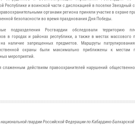
ой Республике и воинской части с дислокацией в поселке Звездный 
правоохранительными органами региона приняли участие в охране п
венной безопасности во время празднования Дня Победы.
ные подразделения Росгвардии обследовали территорию п
ов в городах и районах республики, а также в местах массового 
 на наличие запрещенных предметов. Маршруты патрулировани
мственной охраны были максимально приближены к местам п
ных мероприятий.
я слаженным действиям правоохранителей нарушений общественно
национальной гвардии Российской Федерации по Кабардино-Балкарской