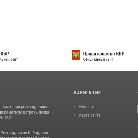
 КБР
Правительство КБР
льный сайт
Официальный сайт
И
НАВИГАЦИЯ
о-Балкарии росгвардейцы
Новости
и памятную встречу, посвя...
Карта сайта
26, 12:29
 Росгвардии по Кабардино-