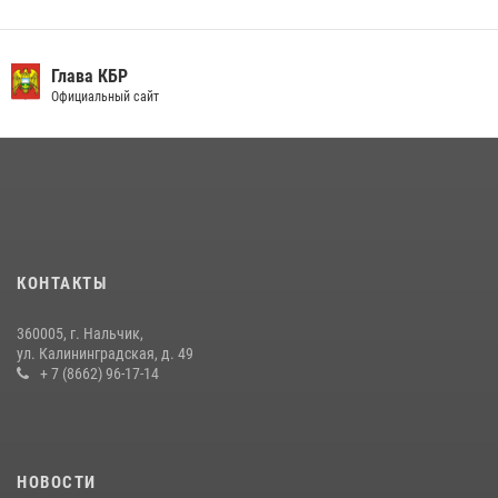
10 июля 2026, 11:30
3
День семьи, любви и верности отметили в Северо-Кавказском
округе Росгвардии
Глава КБР
Официальный сайт
09 июля 2026, 08:36
4
​ ОФИЦЕР РОСГВАРДИИ ВЫСТУПИЛ В ЭФИРЕ ВЕДОМСТВЕННОЙ
РАДИОРУБРИКи В КАБАРДИНО-БАЛКАРИИ
12 июля 2026, 03:30
1
В Кабардино-Балкарии при силовой поддержке Росгвардии изъяты
оружие и наркотические средства
КОНТАКТЫ
21 июля 2026, 07:56
360005, г. Нальчик,
В Кабардино-Балкарии при силовой поддержке росгвардии
ул. Калининградская, д. 49
задержали группу лиц с крупной партией наркотиков
+ 7 (8662) 96-17-14
15 июля 2026, 06:33
НОВОСТИ