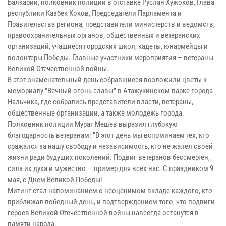
Балкарии, полковник полиции в отставке Руслан Хужоков, Глава
республики Казбек Коков, Председатели Парламента и
Правительства региона, представители министерств и ведомств,
правоохранительных органов, общественных и ветеранских
организаций, учащиеся городских школ, кадеты, юнармейцы и
волонтеры Победы. Главные участники мероприятия – ветераны
Великой Отечественной войны.
В этот знаменательный день собравшиеся возложили цветы к
мемориалу "Вечный огонь славы" в Атажукинском парке города
Нальчика, где собрались представители власти, ветераны,
общественные организации, а также молодежь города.
Полковник полиции Мурат Мешев выразил глубокую
благодарность ветеранам: "В этот день мы вспоминаем тех, кто
сражался за нашу свободу и независимость, кто не жалел своей
жизни ради будущих поколений. Подвиг ветеранов бессмертен,
сила их духа и мужество — пример для всех нас. С праздником 9
мая, с Днем Великой Победы!"
Митинг стал напоминанием о неоценимом вкладе каждого, кто
приближал победный день, и подтверждением того, что подвиги
героев Великой Отечественной войны навсегда останутся в
памяти народа.