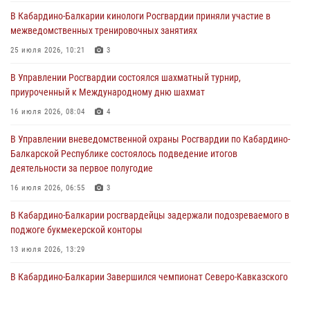
Директор Росгвардии Герой России генерал армии Виктор Золотов
В Кабардино-Балкарии кинологи Росгвардии приняли участие в
поздравил специалистов подразделений тыла с профессиональным
межведомственных тренировочных занятиях
праздником
25 июля 2026, 10:21
3
01 августа 2026, 00:10
В Управлении Росгвардии состоялся шахматный турнир,
Росгвардия обеспечивает безопасность граждан на южном
приуроченный к Международному дню шахмат
направлении
16 июля 2026, 08:04
4
31 июля 2026, 09:22
В Управлении вневедомственной охраны Росгвардии по Кабардино-
Состоялась рабочая встреча директора Росгвардии Героя России
Балкарской Республике состоялось подведение итогов
генерала армии Виктора Золотова с заместителем полномочного
деятельности за первое полугодие
представителя Президента Российской Федерации в Северо-
Кавказском федеральном округе Виталием Кузнецовым
16 июля 2026, 06:55
3
31 июля 2026, 06:45
1
В Кабардино-Балкарии росгвардейцы задержали подозреваемого в
поджоге букмекерской конторы
13 июля 2026, 13:29
В Кабардино-Балкарии Завершился чемпионат Северо-Кавказского
округа Росгвардии по комплексному единоборству