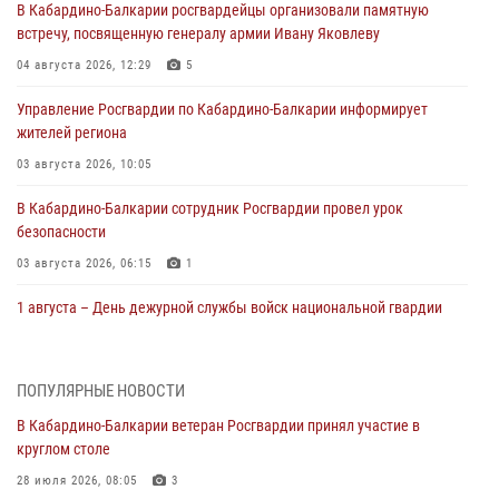
В Кабардино-Балкарии росгвардейцы организовали памятную
встречу, посвященную генералу армии Ивану Яковлеву
04 августа 2026, 12:29
5
Управление Росгвардии по Кабардино-Балкарии информирует
жителей региона
03 августа 2026, 10:05
В Кабардино‑Балкарии сотрудник Росгвардии провел урок
безопасности
03 августа 2026, 06:15
1
1 августа – День дежурной службы войск национальной гвардии
Российской Федерации
01 августа 2026, 09:42
ПОПУЛЯРНЫЕ НОВОСТИ
В Росгвардии вспоминают российских воинов, погибших в Первой
В Кабардино-Балкарии ветеран Росгвардии принял участие в
мировой войне 1914-1918 годов
круглом столе
01 августа 2026, 07:30
28 июля 2026, 08:05
3