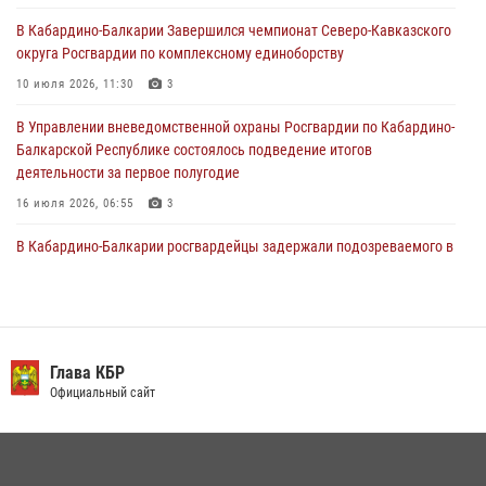
30 июля 2026, 06:03
В Кабардино-Балкарии Завершился чемпионат Северо-Кавказского
округа Росгвардии по комплексному единоборству
В Кабардино-Балкарии нештатные инструктора подразделений
Росгвардии отработали профессиональные навыки
10 июля 2026, 11:30
3
29 июля 2026, 11:56
2
В Управлении вневедомственной охраны Росгвардии по Кабардино-
Балкарской Республике состоялось подведение итогов
деятельности за первое полугодие
16 июля 2026, 06:55
3
В Кабардино-Балкарии росгвардейцы задержали подозреваемого в
поджоге букмекерской конторы
13 июля 2026, 13:29
День семьи, любви и верности отметили в Северо-Кавказском
округе Росгвардии
Глава КБР
Официальный сайт
09 июля 2026, 08:36
4
​ ОФИЦЕР РОСГВАРДИИ ВЫСТУПИЛ В ЭФИРЕ ВЕДОМСТВЕННОЙ
РАДИОРУБРИКи В КАБАРДИНО-БАЛКАРИИ