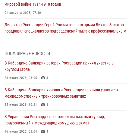
мировой войне 1914-1918 годов
01 августа 2026, 07:30
Директор Росгвардии Герой России генерал армии Виктор Золотов
поздравил специалистов подразделений тыла с профессиональным
праздником
01 августа 2026, 00:10
ПОПУЛЯРНЫЕ НОВОСТИ
Росгвардия обеспечивает безопасность граждан на южном
В Кабардино-Балкарии ветеран Росгвардии принял участие в
направлении
круглом столе
31 июля 2026, 09:22
28 июля 2026, 08:05
3
Состоялась рабочая встреча директора Росгвардии Героя России
В Кабардино-Балкарии кинологи Росгвардии приняли участие в
генерала армии Виктора Золотова с заместителем полномочного
межведомственных тренировочных занятиях
представителя Президента Российской Федерации в Северо-
Кавказском федеральном округе Виталием Кузнецовым
25 июля 2026, 10:21
3
31 июля 2026, 06:45
1
В Управлении Росгвардии состоялся шахматный турнир,
приуроченный к Международному дню шахмат
Управление Росгвардии по Кабардино-Балкарской Республике
информирует
16 июля 2026, 08:04
4