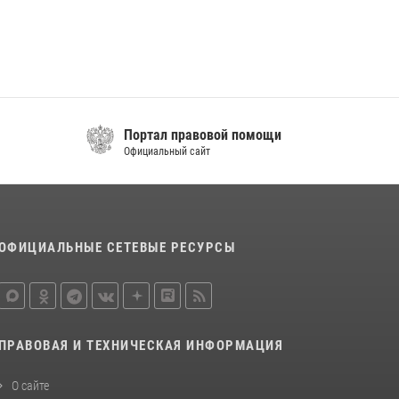
поддержке Росгвардии изъяты оружие и
наркотические средства
21 июля 2026, 07:56
В Кабардино-Балкарии при силовой
поддержке росгвардии задержали группу лиц
с крупной партией наркотиков
Портал правовой помощи
Официальный сайт
15 июля 2026, 06:33
ОФИЦИАЛЬНЫЕ СЕТЕВЫЕ РЕСУРСЫ
ПРАВОВАЯ И ТЕХНИЧЕСКАЯ ИНФОРМАЦИЯ
О сайте