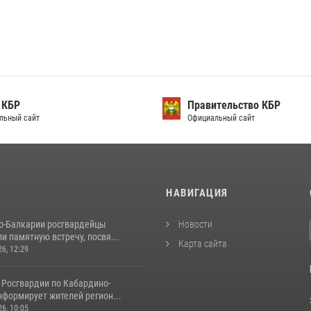
 КБР
Правительство КБР
льный сайт
Официальный сайт
И
НАВИГАЦИЯ
о-Балкарии росгвардейцы
Новости
и памятную встречу, посвя...
Карта сайта
26, 12:29
 Росгвардии по Кабардино-
нформирует жителей регион...
26, 10:05