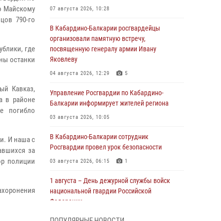
о Майскому
07 августа 2026, 10:28
цов 790-го
В Кабардино-Балкарии росгвардейцы
организовали памятную встречу,
ублики, где
посвященную генералу армии Ивану
ны останки
Яковлеву
04 августа 2026, 12:29
5
ый Кавказ,
Управление Росгвардии по Кабардино-
а в районе
Балкарии информирует жителей региона
е погибло
03 августа 2026, 10:05
В Кабардино‑Балкарии сотрудник
и. И наша с
Росгвардии провел урок безопасности
авшихся за
ор полиции
03 августа 2026, 06:15
1
1 августа – День дежурной службы войск
ахоронения
национальной гвардии Российской
Федерации
01 августа 2026, 09:42
ПОПУЛЯРНЫЕ НОВОСТИ