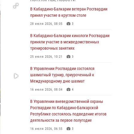
В Росгвардии вспоминают российских
В Кабардино-Балкарии ветеран Росгвардии
воинов, погибших в Первой мировой войне
принял участие в круглом столе
1914-1918 годов
28 июля 2026, 08:05
3
01 августа 2026, 07:30
В Кабардино-Балкарии кинологи Росгвардии
Директор Росгвардии Герой России генерал
приняли участие в межведомственных
армии Виктор Золотов поздравил
тренировочных занятиях
специалистов подразделений тыла с
25 июля 2026, 10:21
3
профессиональным праздником
В Управлении Росгвардии состоялся
01 августа 2026, 00:10
шахматный турнир, приуроченный к
Росгвардия обеспечивает безопасность
Международному дню шахмат
граждан на южном направлении
16 июля 2026, 08:04
4
31 июля 2026, 09:22
В Управлении вневедомственной охраны
Состоялась рабочая встреча директора
Росгвардии по Кабардино-Балкарской
Росгвардии Героя России генерала армии
Республике состоялось подведение итогов
Виктора Золотова с заместителем
деятельности за первое полугодие
полномочного представителя Президента
16 июля 2026, 06:55
3
Российской Федерации в Северо-Кавказском