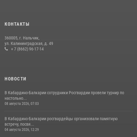
12 июля 2026, 03:30
1
В Кабардино-Балкарии при силовой поддержке росгвардии
задержали группу лиц с крупной партией наркотиков
КОНТАКТЫ
15 июля 2026, 06:33
360005, г. Нальчик,
В Кабардино-Балкарии при силовой поддержке Росгвардии изъяты
ул. Калининградская, д. 49
оружие и наркотические средства
+ 7 (8662) 96-17-14
21 июля 2026, 07:56
НОВОСТИ
В Кабардино-Балкарии сотрудники Росгвардии провели турнир по
настольно...
08 августа 2026, 07:03
В Кабардино-Балкарии росгвардейцы организовали памятную
встречу, посвя...
04 августа 2026, 12:29