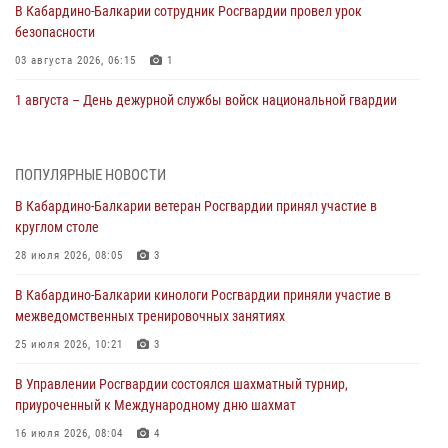
В Кабардино‑Балкарии сотрудник Росгвардии провел урок
безопасности
03 августа 2026, 06:15
1
1 августа – День дежурной службы войск национальной гвардии
Российской Федерации
01 августа 2026, 09:42
ПОПУЛЯРНЫЕ НОВОСТИ
В Росгвардии вспоминают российских воинов, погибших в Первой
В Кабардино-Балкарии ветеран Росгвардии принял участие в
мировой войне 1914-1918 годов
круглом столе
01 августа 2026, 07:30
28 июля 2026, 08:05
3
Директор Росгвардии Герой России генерал армии Виктор Золотов
В Кабардино-Балкарии кинологи Росгвардии приняли участие в
поздравил специалистов подразделений тыла с профессиональным
межведомственных тренировочных занятиях
праздником
25 июля 2026, 10:21
3
01 августа 2026, 00:10
В Управлении Росгвардии состоялся шахматный турнир,
Росгвардия обеспечивает безопасность граждан на южном
приуроченный к Международному дню шахмат
направлении
16 июля 2026, 08:04
4
31 июля 2026, 09:22