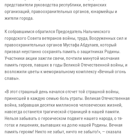
представители руководства республики, ветеранских
организаций, правоохранительных органов, юнармейцы и
жители города.
К собравшимся обратился Председатель Нальчикского
городского Совета ветеранов войны, труда, Вооруженных сил и
правоохранительных органов Мустафа Абдулаев, который
призвал неустанно сохранять память о защитниках Родины.
Участники акции зажгли свечи, почтили минутой молчания
память героев, павших в годы Великой Отечественной войны, и
возложили цветы к мемориальному комплексу «Вечный огонь
славы».
«В этот страшный день начался отсчет той страшной войны,
принесшей в каждую семью боль утраты. Великая Отечественная
война, забравшая десятки миллионов человеческих жизней,
навсегда останется трагической страницей в нашей памяти.
Нель­зя за­бывать о ге­ро­ичес­ком под­ви­ге на­шего на­рода, о тя­
готах и ли­шени­ях, вы­пав­ших на до­лю на­шей Ро­дины. Вечная
память героям! Никто не забыт, ничто не забыто!», — сказала