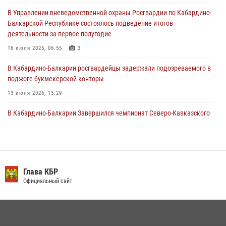
В Управлении вневедомственной охраны Росгвардии по Кабардино-
Состоялась рабочая встреча директора Росгвардии Героя России
Балкарской Республике состоялось подведение итогов
генерала армии Виктора Золотова с заместителем полномочного
деятельности за первое полугодие
представителя Президента Российской Федерации в Северо-
Кавказском федеральном округе Виталием Кузнецовым
16 июля 2026, 06:55
3
31 июля 2026, 06:45
1
В Кабардино-Балкарии росгвардейцы задержали подозреваемого в
поджоге букмекерской конторы
13 июля 2026, 13:29
В Кабардино-Балкарии Завершился чемпионат Северо-Кавказского
округа Росгвардии по комплексному единоборству
10 июля 2026, 11:30
3
День семьи, любви и верности отметили в Северо-Кавказском
округе Росгвардии
Глава КБР
Официальный сайт
09 июля 2026, 08:36
4
​ ОФИЦЕР РОСГВАРДИИ ВЫСТУПИЛ В ЭФИРЕ ВЕДОМСТВЕННОЙ
РАДИОРУБРИКи В КАБАРДИНО-БАЛКАРИИ