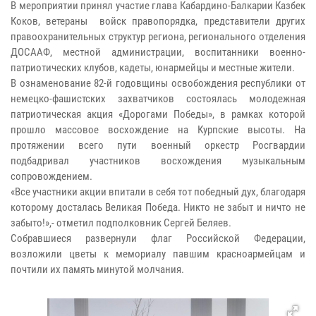
В мероприятии принял участие глава Кабардино-Балкарии Казбек
Коков, ветераны войск правопорядка, представители других
правоохранительных структур региона, регионального отделения
ДОСААФ, местной администрации, воспитанники военно-
патриотических клубов, кадеты, юнармейцы и местные жители.
В ознаменование 82-й годовщины освобождения республики от
немецко-фашистских захватчиков состоялась молодежная
патриотическая акция «Дорогами Победы», в рамках которой
прошло массовое восхождение на Курпские высоты. На
протяжении всего пути военный оркестр Росгвардии
подбадривал участников восхождения музыкальным
сопровождением.
«Все участники акции впитали в себя тот победный дух, благодаря
которому досталась Великая Победа. Никто не забыт и ничто не
забыто!»,- отметил подполковник Сергей Беляев.
Собравшиеся развернули флаг Российской Федерации,
возложили цветы к мемориалу павшим красноармейцам и
почтили их память минутой молчания.