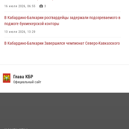
Кавказском федеральном округе Виталием Кузнецовым
16 июля 2026, 06:55
3
31 июля 2026, 06:45
1
В Кабардино-Балкарии росгвардейцы задержали подозреваемого в
поджоге букмекерской конторы
13 июля 2026, 13:29
В Кабардино-Балкарии Завершился чемпионат Северо-Кавказского
округа Росгвардии по комплексному единоборству
10 июля 2026, 11:30
3
​ ОФИЦЕР РОСГВАРДИИ ВЫСТУПИЛ В ЭФИРЕ ВЕДОМСТВЕННОЙ
РАДИОРУБРИКи В КАБАРДИНО-БАЛКАРИИ
Глава КБР
Официальный сайт
12 июля 2026, 03:30
1
В Кабардино-Балкарии при силовой поддержке росгвардии
задержали группу лиц с крупной партией наркотиков
15 июля 2026, 06:33
В Кабардино-Балкарии при силовой поддержке Росгвардии изъяты
оружие и наркотические средства