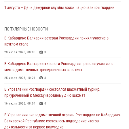
1 августа – День дежурной службы войск национальной гвардии
Российской Федерации
01 августа 2026, 09:42
ПОПУЛЯРНЫЕ НОВОСТИ
В Росгвардии вспоминают российских воинов, погибших в Первой
В Кабардино-Балкарии ветеран Росгвардии принял участие в
мировой войне 1914-1918 годов
круглом столе
01 августа 2026, 07:30
28 июля 2026, 08:05
3
Директор Росгвардии Герой России генерал армии Виктор Золотов
В Кабардино-Балкарии кинологи Росгвардии приняли участие в
поздравил специалистов подразделений тыла с профессиональным
межведомственных тренировочных занятиях
праздником
25 июля 2026, 10:21
3
01 августа 2026, 00:10
В Управлении Росгвардии состоялся шахматный турнир,
Росгвардия обеспечивает безопасность граждан на южном
приуроченный к Международному дню шахмат
направлении
16 июля 2026, 08:04
4
31 июля 2026, 09:22
В Управлении вневедомственной охраны Росгвардии по Кабардино-
Состоялась рабочая встреча директора Росгвардии Героя России
Балкарской Республике состоялось подведение итогов
генерала армии Виктора Золотова с заместителем полномочного
деятельности за первое полугодие
представителя Президента Российской Федерации в Северо-