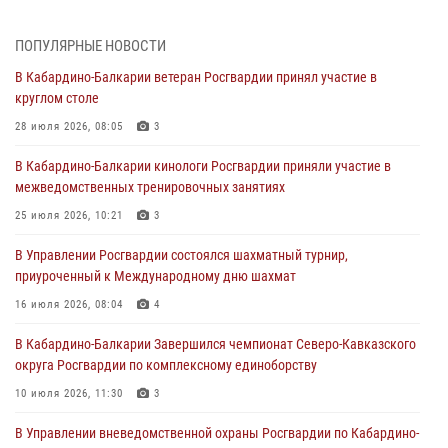
01 августа 2026, 00:10
ПОПУЛЯРНЫЕ НОВОСТИ
Росгвардия обеспечивает безопасность граждан на южном
В Кабардино-Балкарии ветеран Росгвардии принял участие в
направлении
круглом столе
31 июля 2026, 09:22
28 июля 2026, 08:05
3
Состоялась рабочая встреча директора Росгвардии Героя России
В Кабардино-Балкарии кинологи Росгвардии приняли участие в
генерала армии Виктора Золотова с заместителем полномочного
межведомственных тренировочных занятиях
представителя Президента Российской Федерации в Северо-
Кавказском федеральном округе Виталием Кузнецовым
25 июля 2026, 10:21
3
31 июля 2026, 06:45
1
В Управлении Росгвардии состоялся шахматный турнир,
приуроченный к Международному дню шахмат
Управление Росгвардии по Кабардино-Балкарской Республике
информирует
16 июля 2026, 08:04
4
30 июля 2026, 06:03
В Кабардино-Балкарии Завершился чемпионат Северо-Кавказского
округа Росгвардии по комплексному единоборству
В Кабардино-Балкарии нештатные инструктора подразделений
Росгвардии отработали профессиональные навыки
10 июля 2026, 11:30
3
29 июля 2026, 11:56
2
В Управлении вневедомственной охраны Росгвардии по Кабардино-