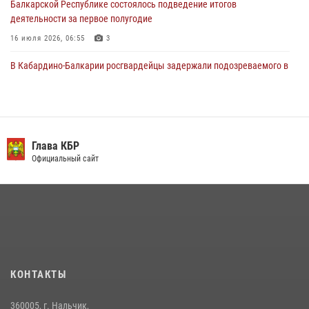
Балкарской Республике состоялось подведение итогов
деятельности за первое полугодие
16 июля 2026, 06:55
3
В Кабардино-Балкарии росгвардейцы задержали подозреваемого в
поджоге букмекерской конторы
13 июля 2026, 13:29
День семьи, любви и верности отметили в Северо-Кавказском
округе Росгвардии
Глава КБР
Официальный сайт
09 июля 2026, 08:36
4
​ ОФИЦЕР РОСГВАРДИИ ВЫСТУПИЛ В ЭФИРЕ ВЕДОМСТВЕННОЙ
РАДИОРУБРИКи В КАБАРДИНО-БАЛКАРИИ
12 июля 2026, 03:30
1
НАЧАЛЬНИК УПРАВЛЕНИЯ РОСГВАРДИИ ПО КАБАРДИНО-
БАЛКАРСКОЙ РЕСПУБЛИКЕ ПРОВЕДЕТ ПРИЕМ ГРАЖДАН
КОНТАКТЫ
16 июля 2026, 05:30
360005, г. Нальчик,