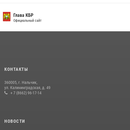
​ ОФИЦЕР РОСГВАРДИИ ВЫСТУПИЛ В ЭФИРЕ ВЕДОМСТВЕННОЙ
РАДИОРУБРИКи В КАБАРДИНО-БАЛКАРИИ
Глава КБР
Официальный сайт
12 июля 2026, 03:30
1
В Кабардино-Балкарии при силовой поддержке росгвардии
задержали группу лиц с крупной партией наркотиков
15 июля 2026, 06:33
В Кабардино-Балкарии при силовой поддержке Росгвардии изъяты
оружие и наркотические средства
КОНТАКТЫ
21 июля 2026, 07:56
360005, г. Нальчик,
В Кабардино-Балкарии росгвардейцы организовали памятную
ул. Калининградская, д. 49
встречу, посвященную генералу армии Ивану Яковлеву
+ 7 (8662) 96-17-14
04 августа 2026, 12:29
5
НОВОСТИ