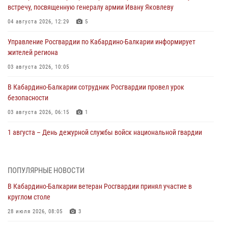
встречу, посвященную генералу армии Ивану Яковлеву
04 августа 2026, 12:29
5
Управление Росгвардии по Кабардино-Балкарии информирует
жителей региона
03 августа 2026, 10:05
В Кабардино‑Балкарии сотрудник Росгвардии провел урок
безопасности
03 августа 2026, 06:15
1
1 августа – День дежурной службы войск национальной гвардии
Российской Федерации
01 августа 2026, 09:42
ПОПУЛЯРНЫЕ НОВОСТИ
В Росгвардии вспоминают российских воинов, погибших в Первой
В Кабардино-Балкарии ветеран Росгвардии принял участие в
мировой войне 1914-1918 годов
круглом столе
01 августа 2026, 07:30
28 июля 2026, 08:05
3
Директор Росгвардии Герой России генерал армии Виктор Золотов