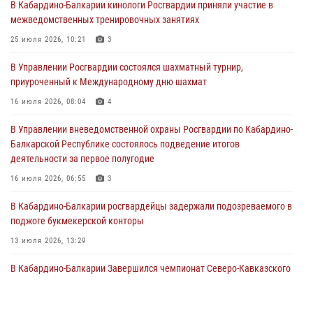
В Кабардино-Балкарии кинологи Росгвардии приняли участие в
поздравил специалистов подразделений тыла с профессиональным
межведомственных тренировочных занятиях
праздником
25 июля 2026, 10:21
3
01 августа 2026, 00:10
В Управлении Росгвардии состоялся шахматный турнир,
Росгвардия обеспечивает безопасность граждан на южном
приуроченный к Международному дню шахмат
направлении
16 июля 2026, 08:04
4
31 июля 2026, 09:22
В Управлении вневедомственной охраны Росгвардии по Кабардино-
Состоялась рабочая встреча директора Росгвардии Героя России
Балкарской Республике состоялось подведение итогов
генерала армии Виктора Золотова с заместителем полномочного
деятельности за первое полугодие
представителя Президента Российской Федерации в Северо-
Кавказском федеральном округе Виталием Кузнецовым
16 июля 2026, 06:55
3
31 июля 2026, 06:45
1
В Кабардино-Балкарии росгвардейцы задержали подозреваемого в
поджоге букмекерской конторы
13 июля 2026, 13:29
В Кабардино-Балкарии Завершился чемпионат Северо-Кавказского
округа Росгвардии по комплексному единоборству
10 июля 2026, 11:30
3