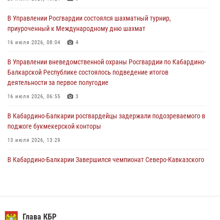
01 августа 2026, 00:10
В Управлении Росгвардии состоялся шахматный турнир,
Росгвардия обеспечивает безопасность граждан на южном
приуроченный к Международному дню шахмат
направлении
16 июля 2026, 08:04
4
31 июля 2026, 09:22
В Управлении вневедомственной охраны Росгвардии по Кабардино-
Состоялась рабочая встреча директора Росгвардии Героя России
Балкарской Республике состоялось подведение итогов
генерала армии Виктора Золотова с заместителем полномочного
деятельности за первое полугодие
представителя Президента Российской Федерации в Северо-
Кавказском федеральном округе Виталием Кузнецовым
16 июля 2026, 06:55
3
31 июля 2026, 06:45
1
В Кабардино-Балкарии росгвардейцы задержали подозреваемого в
поджоге букмекерской конторы
13 июля 2026, 13:29
В Кабардино-Балкарии Завершился чемпионат Северо-Кавказского
округа Росгвардии по комплексному единоборству
10 июля 2026, 11:30
3
​ ОФИЦЕР РОСГВАРДИИ ВЫСТУПИЛ В ЭФИРЕ ВЕДОМСТВЕННОЙ
РАДИОРУБРИКи В КАБАРДИНО-БАЛКАРИИ
Глава КБР