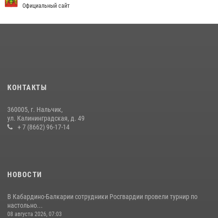
Официальный сайт
12 июля 2026, 03:30
1
В Кабардино-Балкарии при силовой поддержке росгвардии
задержали группу лиц с крупной партией наркотиков
15 июля 2026, 06:33
В Кабардино-Балкарии при силовой поддержке Росгвардии изъяты
оружие и наркотические средства
КОНТАКТЫ
21 июля 2026, 07:56
360005, г. Нальчик,
В Кабардино-Балкарии росгвардейцы организовали памятную
ул. Калининградская, д. 49
встречу, посвященную генералу армии Ивану Яковлеву
+ 7 (8662) 96-17-14
04 августа 2026, 12:29
5
НОВОСТИ
В Кабардино-Балкарии сотрудники Росгвардии провели турнир по
настольно...
08 августа 2026, 07:03