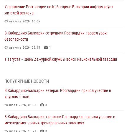
Управление Росгвардии по Кабардино-Балкарии информирует
жителей региона
03 августа 2026, 10:05
В Кабардино‑Балкарии сотрудник Росгвардии провел урок
безопасности
03 августа 2026, 06:15
1
1 августа – День дежурной службы войск национальной гвардии
Российской Федерации
01 августа 2026, 09:42
ПОПУЛЯРНЫЕ НОВОСТИ
В Росгвардии вспоминают российских воинов, погибших в Первой
В Кабардино-Балкарии ветеран Росгвардии принял участие в
мировой войне 1914-1918 годов
круглом столе
01 августа 2026, 07:30
28 июля 2026, 08:05
3
Директор Росгвардии Герой России генерал армии Виктор Золотов
В Кабардино-Балкарии кинологи Росгвардии приняли участие в
поздравил специалистов подразделений тыла с профессиональным
межведомственных тренировочных занятиях
праздником
25 июля 2026, 10:21
3