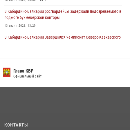
30 июля 2026, 06:03
В Кабардино-Балкарии росгвардейцы задержали подозреваемого в
поджоге букмекерской конторы
13 июля 2026, 13:29
В Кабардино-Балкарии Завершился чемпионат Северо-Кавказского
округа Росгвардии по комплексному единоборству
10 июля 2026, 11:30
3
День семьи, любви и верности отметили в Северо-Кавказском
округе Росгвардии
Глава КБР
Официальный сайт
09 июля 2026, 08:36
4
​ ОФИЦЕР РОСГВАРДИИ ВЫСТУПИЛ В ЭФИРЕ ВЕДОМСТВЕННОЙ
РАДИОРУБРИКи В КАБАРДИНО-БАЛКАРИИ
12 июля 2026, 03:30
1
В Кабардино-Балкарии при силовой поддержке Росгвардии изъяты
оружие и наркотические средства
КОНТАКТЫ
21 июля 2026, 07:56