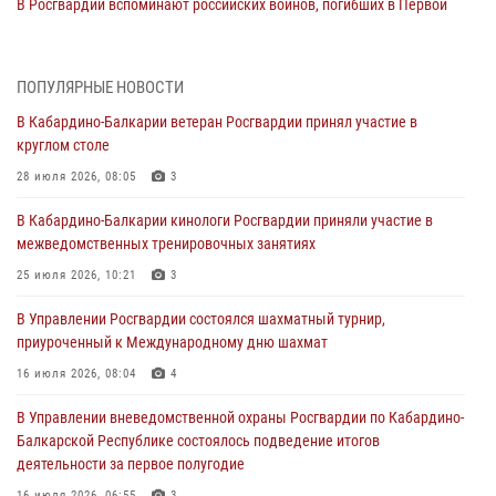
В Росгвардии вспоминают российских воинов, погибших в Первой
мировой войне 1914-1918 годов
01 августа 2026, 07:30
ПОПУЛЯРНЫЕ НОВОСТИ
Директор Росгвардии Герой России генерал армии Виктор Золотов
В Кабардино-Балкарии ветеран Росгвардии принял участие в
поздравил специалистов подразделений тыла с профессиональным
круглом столе
праздником
28 июля 2026, 08:05
3
01 августа 2026, 00:10
В Кабардино-Балкарии кинологи Росгвардии приняли участие в
Росгвардия обеспечивает безопасность граждан на южном
межведомственных тренировочных занятиях
направлении
25 июля 2026, 10:21
3
31 июля 2026, 09:22
В Управлении Росгвардии состоялся шахматный турнир,
Состоялась рабочая встреча директора Росгвардии Героя России
приуроченный к Международному дню шахмат
генерала армии Виктора Золотова с заместителем полномочного
представителя Президента Российской Федерации в Северо-
16 июля 2026, 08:04
4
Кавказском федеральном округе Виталием Кузнецовым
В Управлении вневедомственной охраны Росгвардии по Кабардино-
31 июля 2026, 06:45
1
Балкарской Республике состоялось подведение итогов
деятельности за первое полугодие
Управление Росгвардии по Кабардино-Балкарской Республике
информирует
16 июля 2026, 06:55
3