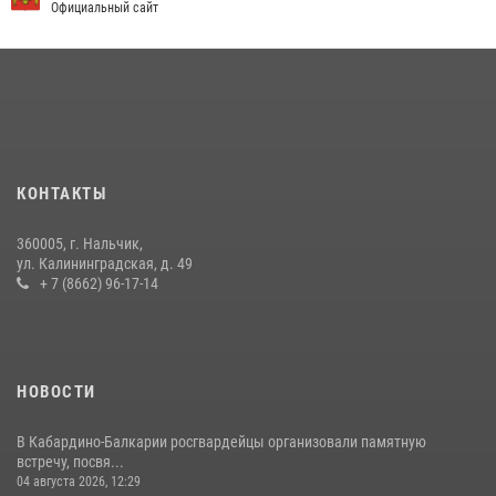
Официальный сайт
09 июля 2026, 08:36
4
​ ОФИЦЕР РОСГВАРДИИ ВЫСТУПИЛ В ЭФИРЕ ВЕДОМСТВЕННОЙ
РАДИОРУБРИКи В КАБАРДИНО-БАЛКАРИИ
12 июля 2026, 03:30
1
В Кабардино-Балкарии при силовой поддержке Росгвардии изъяты
оружие и наркотические средства
КОНТАКТЫ
21 июля 2026, 07:56
360005, г. Нальчик,
НАЧАЛЬНИК УПРАВЛЕНИЯ РОСГВАРДИИ ПО КАБАРДИНО-
ул. Калининградская, д. 49
БАЛКАРСКОЙ РЕСПУБЛИКЕ ПРОВЕДЕТ ПРИЕМ ГРАЖДАН
+ 7 (8662) 96-17-14
16 июля 2026, 05:30
НОВОСТИ
В Кабардино-Балкарии росгвардейцы организовали памятную
встречу, посвя...
04 августа 2026, 12:29