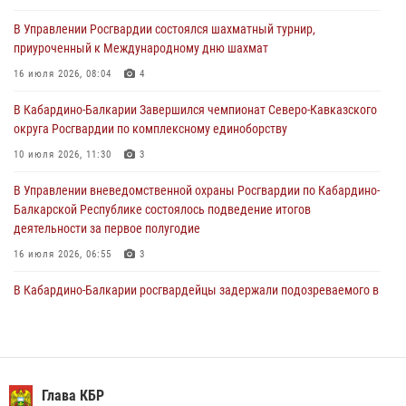
31 июля 2026, 06:45
1
В Управлении Росгвардии состоялся шахматный турнир,
приуроченный к Международному дню шахмат
Управление Росгвардии по Кабардино-Балкарской Республике
информирует
16 июля 2026, 08:04
4
30 июля 2026, 06:03
В Кабардино-Балкарии Завершился чемпионат Северо-Кавказского
округа Росгвардии по комплексному единоборству
В Кабардино-Балкарии нештатные инструктора подразделений
Росгвардии отработали профессиональные навыки
10 июля 2026, 11:30
3
29 июля 2026, 11:56
2
В Управлении вневедомственной охраны Росгвардии по Кабардино-
Балкарской Республике состоялось подведение итогов
деятельности за первое полугодие
16 июля 2026, 06:55
3
В Кабардино-Балкарии росгвардейцы задержали подозреваемого в
поджоге букмекерской конторы
13 июля 2026, 13:29
День семьи, любви и верности отметили в Северо-Кавказском
округе Росгвардии
Глава КБР