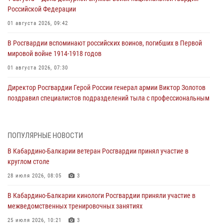
Российской Федерации
01 августа 2026, 09:42
В Росгвардии вспоминают российских воинов, погибших в Первой
мировой войне 1914-1918 годов
01 августа 2026, 07:30
Директор Росгвардии Герой России генерал армии Виктор Золотов
поздравил специалистов подразделений тыла с профессиональным
праздником
01 августа 2026, 00:10
ПОПУЛЯРНЫЕ НОВОСТИ
Росгвардия обеспечивает безопасность граждан на южном
В Кабардино-Балкарии ветеран Росгвардии принял участие в
направлении
круглом столе
31 июля 2026, 09:22
28 июля 2026, 08:05
3
Состоялась рабочая встреча директора Росгвардии Героя России
В Кабардино-Балкарии кинологи Росгвардии приняли участие в
генерала армии Виктора Золотова с заместителем полномочного
межведомственных тренировочных занятиях
представителя Президента Российской Федерации в Северо-
Кавказском федеральном округе Виталием Кузнецовым
25 июля 2026, 10:21
3