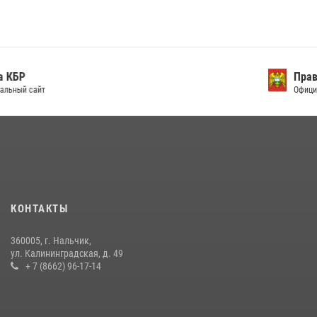
поджоге букмекерской конторы
13 июля 2026, 13:29
День семьи, любви и верности отметили в Северо-Кавказском
округе Росгвардии
Правительство КБР
Официальный сайт
09 июля 2026, 08:36
4
​ ОФИЦЕР РОСГВАРДИИ ВЫСТУПИЛ В ЭФИРЕ ВЕДОМСТВЕННОЙ
РАДИОРУБРИКи В КАБАРДИНО-БАЛКАРИИ
12 июля 2026, 03:30
1
НАЧАЛЬНИК УПРАВЛЕНИЯ РОСГВАРДИИ ПО КАБАРДИНО-
БАЛКАРСКОЙ РЕСПУБЛИКЕ ПРОВЕДЕТ ПРИЕМ ГРАЖДАН
КОНТАКТЫ
16 июля 2026, 05:30
360005, г. Нальчик,
В Кабардино-Балкарии при силовой поддержке Росгвардии изъяты
ул. Калининградская, д. 49
оружие и наркотические средства
+ 7 (8662) 96-17-14
21 июля 2026, 07:56