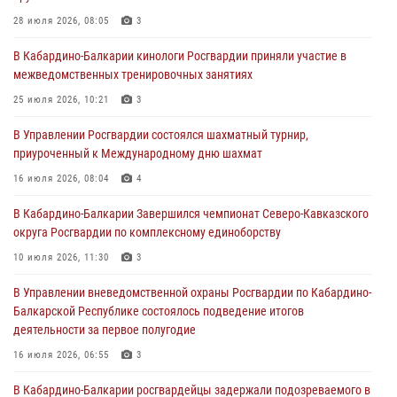
31 июля 2026, 09:22
28 июля 2026, 08:05
3
Состоялась рабочая встреча директора Росгвардии Героя России
В Кабардино-Балкарии кинологи Росгвардии приняли участие в
генерала армии Виктора Золотова с заместителем полномочного
межведомственных тренировочных занятиях
представителя Президента Российской Федерации в Северо-
Кавказском федеральном округе Виталием Кузнецовым
25 июля 2026, 10:21
3
31 июля 2026, 06:45
1
В Управлении Росгвардии состоялся шахматный турнир,
приуроченный к Международному дню шахмат
Управление Росгвардии по Кабардино-Балкарской Республике
информирует
16 июля 2026, 08:04
4
30 июля 2026, 06:03
В Кабардино-Балкарии Завершился чемпионат Северо-Кавказского
округа Росгвардии по комплексному единоборству
В Кабардино-Балкарии нештатные инструктора подразделений
Росгвардии отработали профессиональные навыки
10 июля 2026, 11:30
3
29 июля 2026, 11:56
2
В Управлении вневедомственной охраны Росгвардии по Кабардино-
Балкарской Республике состоялось подведение итогов
деятельности за первое полугодие
16 июля 2026, 06:55
3
В Кабардино-Балкарии росгвардейцы задержали подозреваемого в