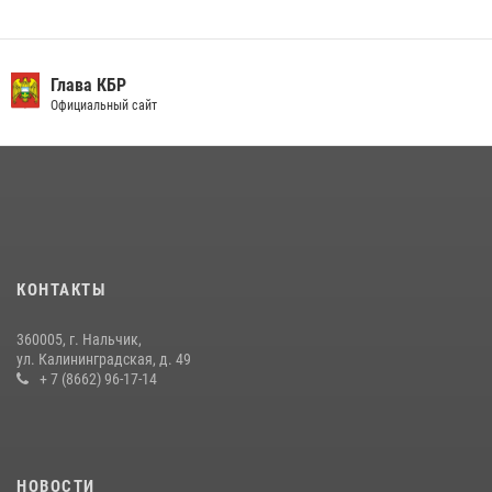
10 июля 2026, 11:30
3
День семьи, любви и верности отметили в Северо-Кавказском
округе Росгвардии
Глава КБР
Официальный сайт
09 июля 2026, 08:36
4
​ ОФИЦЕР РОСГВАРДИИ ВЫСТУПИЛ В ЭФИРЕ ВЕДОМСТВЕННОЙ
РАДИОРУБРИКи В КАБАРДИНО-БАЛКАРИИ
12 июля 2026, 03:30
1
В Кабардино-Балкарии при силовой поддержке росгвардии
задержали группу лиц с крупной партией наркотиков
КОНТАКТЫ
15 июля 2026, 06:33
360005, г. Нальчик,
В Кабардино-Балкарии при силовой поддержке Росгвардии изъяты
ул. Калининградская, д. 49
оружие и наркотические средства
+ 7 (8662) 96-17-14
21 июля 2026, 07:56
НОВОСТИ