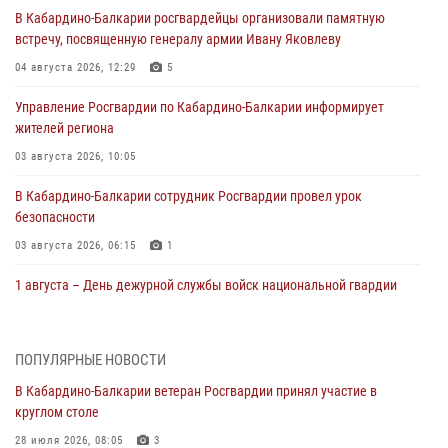
В Кабардино-Балкарии росгвардейцы организовали памятную
встречу, посвященную генералу армии Ивану Яковлеву
04 августа 2026, 12:29
5
Управление Росгвардии по Кабардино-Балкарии информирует
жителей региона
03 августа 2026, 10:05
В Кабардино‑Балкарии сотрудник Росгвардии провел урок
безопасности
03 августа 2026, 06:15
1
1 августа – День дежурной службы войск национальной гвардии
Российской Федерации
01 августа 2026, 09:42
ПОПУЛЯРНЫЕ НОВОСТИ
В Росгвардии вспоминают российских воинов, погибших в Первой
В Кабардино-Балкарии ветеран Росгвардии принял участие в
мировой войне 1914-1918 годов
круглом столе
01 августа 2026, 07:30
28 июля 2026, 08:05
3