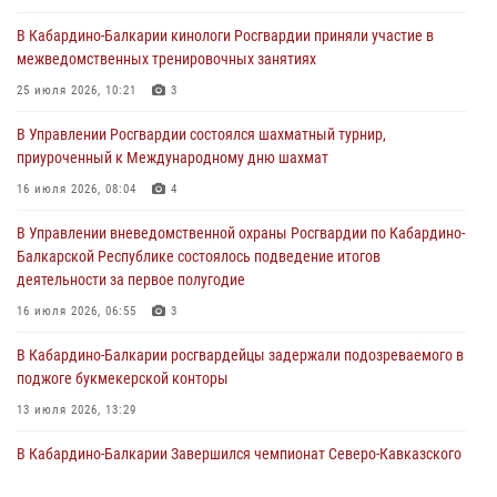
Директор Росгвардии Герой России генерал армии Виктор Золотов
В Кабардино-Балкарии кинологи Росгвардии приняли участие в
поздравил специалистов подразделений тыла с профессиональным
межведомственных тренировочных занятиях
праздником
25 июля 2026, 10:21
3
01 августа 2026, 00:10
В Управлении Росгвардии состоялся шахматный турнир,
Росгвардия обеспечивает безопасность граждан на южном
приуроченный к Международному дню шахмат
направлении
16 июля 2026, 08:04
4
31 июля 2026, 09:22
В Управлении вневедомственной охраны Росгвардии по Кабардино-
Состоялась рабочая встреча директора Росгвардии Героя России
Балкарской Республике состоялось подведение итогов
генерала армии Виктора Золотова с заместителем полномочного
деятельности за первое полугодие
представителя Президента Российской Федерации в Северо-
Кавказском федеральном округе Виталием Кузнецовым
16 июля 2026, 06:55
3
31 июля 2026, 06:45
1
В Кабардино-Балкарии росгвардейцы задержали подозреваемого в
поджоге букмекерской конторы
13 июля 2026, 13:29
В Кабардино-Балкарии Завершился чемпионат Северо-Кавказского
округа Росгвардии по комплексному единоборству