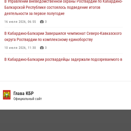
В Управлении вневедомственной охраны Росгвардии по Кабардино-
Состоялась рабочая встреча директора Росгвардии Героя России
Балкарской Республике состоялось подведение итогов
генерала армии Виктора Золотова с заместителем полномочного
деятельности за первое полугодие
представителя Президента Российской Федерации в Северо-
Кавказском федеральном округе Виталием Кузнецовым
16 июля 2026, 06:55
3
31 июля 2026, 06:45
1
В Кабардино-Балкарии Завершился чемпионат Северо-Кавказского
округа Росгвардии по комплексному единоборству
10 июля 2026, 11:30
3
В Кабардино-Балкарии росгвардейцы задержали подозреваемого в
поджоге букмекерской конторы
13 июля 2026, 13:29
День семьи, любви и верности отметили в Северо-Кавказском
округе Росгвардии
Глава КБР
Официальный сайт
09 июля 2026, 08:36
4
​ ОФИЦЕР РОСГВАРДИИ ВЫСТУПИЛ В ЭФИРЕ ВЕДОМСТВЕННОЙ
РАДИОРУБРИКи В КАБАРДИНО-БАЛКАРИИ
12 июля 2026, 03:30
1