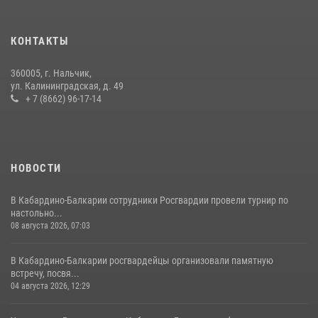
В Кабардино-Балкарии при силовой поддержке росгвардии
задержали группу лиц с крупной партией наркотиков
КОНТАКТЫ
15 июля 2026, 06:33
360005, г. Нальчик,
В Кабардино-Балкарии при силовой поддержке Росгвардии изъяты
ул. Калининградская, д. 49
оружие и наркотические средства
+ 7 (8662) 96-17-14
21 июля 2026, 07:56
НОВОСТИ
В Кабардино-Балкарии сотрудники Росгвардии провели турнир по
настольно...
08 августа 2026, 07:03
В Кабардино-Балкарии росгвардейцы организовали памятную
встречу, посвя...
04 августа 2026, 12:29