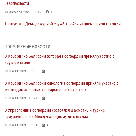
безопасности
03 августа 2026, 06:15
1
1 августа – День дежурной службы войск национальной гвардии
Российской Федерации
01 августа 2026, 09:42
ПОПУЛЯРНЫЕ НОВОСТИ
В Росгвардии вспоминают российских воинов, погибших в Первой
В Кабардино-Балкарии ветеран Росгвардии принял участие в
мировой войне 1914-1918 годов
круглом столе
01 августа 2026, 07:30
28 июля 2026, 08:05
3
Директор Росгвардии Герой России генерал армии Виктор Золотов
В Кабардино-Балкарии кинологи Росгвардии приняли участие в
поздравил специалистов подразделений тыла с профессиональным
межведомственных тренировочных занятиях
праздником
25 июля 2026, 10:21
3
01 августа 2026, 00:10
В Управлении Росгвардии состоялся шахматный турнир,
Росгвардия обеспечивает безопасность граждан на южном
приуроченный к Международному дню шахмат
направлении
16 июля 2026, 08:04
4
31 июля 2026, 09:22