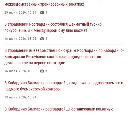
межведомственных тренировочных занятиях
Управление Росгвардии по Кабардино-Балкарии информирует
жителей региона
25 июля 2026, 10:21
3
03 августа 2026, 10:05
В Управлении Росгвардии состоялся шахматный турнир,
приуроченный к Международному дню шахмат
В Кабардино‑Балкарии сотрудник Росгвардии провел урок
безопасности
16 июля 2026, 08:04
4
03 августа 2026, 06:15
1
В Управлении вневедомственной охраны Росгвардии по Кабардино-
Балкарской Республике состоялось подведение итогов
1 августа – День дежурной службы войск национальной гвардии
деятельности за первое полугодие
Российской Федерации
16 июля 2026, 06:55
3
01 августа 2026, 09:42
В Кабардино-Балкарии росгвардейцы задержали подозреваемого в
поджоге букмекерской конторы
13 июля 2026, 13:29
В Кабардино-Балкарии росгвардейцы организовали памятную
встречу, посвященную генералу армии Ивану Яковлеву
04 августа 2026, 12:29
5