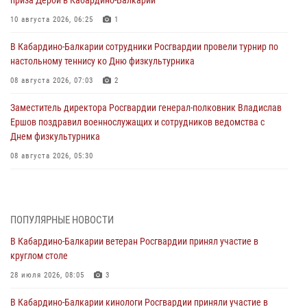
приза Дерби в Кабардино-Балкарии
10 августа 2026, 06:25
1
В Кабардино-Балкарии сотрудники Росгвардии провели турнир по
настольному теннису ко Дню физкультурника
08 августа 2026, 07:03
2
Заместитель директора Росгвардии генерал-полковник Владислав
Ершов поздравил военнослужащих и сотрудников ведомства с
Днем физкультурника
08 августа 2026, 05:30
Генерал-полковник Олег Плохой поздравил специалистов
организационно-штатных подразделений Росгвардии с
профессиональным праздником
ПОПУЛЯРНЫЕ НОВОСТИ
07 августа 2026, 10:28
В Кабардино-Балкарии ветеран Росгвардии принял участие в
круглом столе
В Кабардино-Балкарии росгвардейцы организовали памятную
встречу, посвященную генералу армии Ивану Яковлеву
28 июля 2026, 08:05
3
04 августа 2026, 12:29
5
В Кабардино-Балкарии кинологи Росгвардии приняли участие в