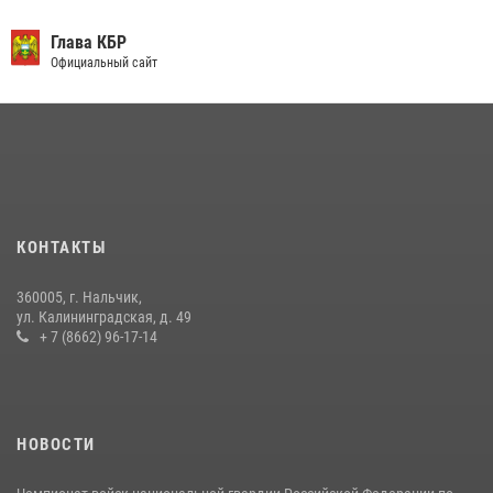
​ ОФИЦЕР РОСГВАРДИИ ВЫСТУПИЛ В ЭФИРЕ ВЕДОМСТВЕННОЙ
РАДИОРУБРИКи В КАБАРДИНО-БАЛКАРИИ
Глава КБР
Официальный сайт
12 июля 2026, 03:30
1
В Кабардино-Балкарии при силовой поддержке росгвардии
задержали группу лиц с крупной партией наркотиков
15 июля 2026, 06:33
Росгвардейцы Кабардино-Балкарии почтили память погибших в
Битве за Кавказ
КОНТАКТЫ
24 июля 2026, 12:43
5
360005, г. Нальчик,
В Кабардино-Балкарии при силовой поддержке Росгвардии изъяты
ул. Калининградская, д. 49
оружие и наркотические средства
+ 7 (8662) 96-17-14
21 июля 2026, 07:56
НОВОСТИ