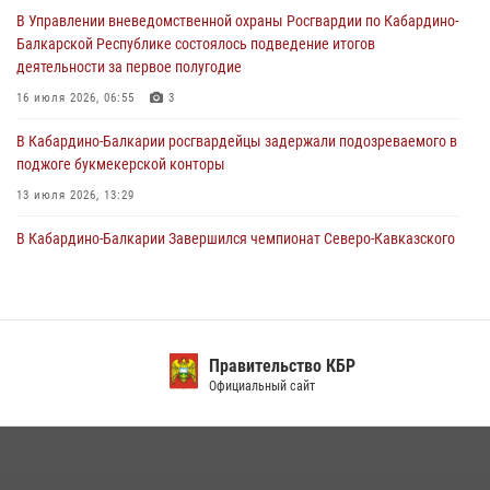
В Управлении вневедомственной охраны Росгвардии по Кабардино-
Состоялась рабочая встреча директора Росгвардии Героя России
Балкарской Республике состоялось подведение итогов
генерала армии Виктора Золотова с заместителем полномочного
деятельности за первое полугодие
представителя Президента Российской Федерации в Северо-
Кавказском федеральном округе Виталием Кузнецовым
16 июля 2026, 06:55
3
31 июля 2026, 06:45
1
В Кабардино-Балкарии росгвардейцы задержали подозреваемого в
поджоге букмекерской конторы
13 июля 2026, 13:29
В Кабардино-Балкарии Завершился чемпионат Северо-Кавказского
округа Росгвардии по комплексному единоборству
10 июля 2026, 11:30
3
День семьи, любви и верности отметили в Северо-Кавказском
округе Росгвардии
Правительство КБР
Официальный сайт
09 июля 2026, 08:36
4
​ ОФИЦЕР РОСГВАРДИИ ВЫСТУПИЛ В ЭФИРЕ ВЕДОМСТВЕННОЙ
РАДИОРУБРИКи В КАБАРДИНО-БАЛКАРИИ
12 июля 2026, 03:30
1