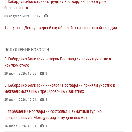
В Кабардино‑Балкарии сотрудник Росгвардии провел урок
безопасности
03 августа 2026, 06:15
1
1 августа – День дежурной службы войск национальной гвардии
Российской Федерации
01 августа 2026, 09:42
ПОПУЛЯРНЫЕ НОВОСТИ
В Росгвардии вспоминают российских воинов, погибших в Первой
В Кабардино-Балкарии ветеран Росгвардии принял участие в
мировой войне 1914-1918 годов
круглом столе
01 августа 2026, 07:30
28 июля 2026, 08:05
3
Директор Росгвардии Герой России генерал армии Виктор Золотов
В Кабардино-Балкарии кинологи Росгвардии приняли участие в
поздравил специалистов подразделений тыла с профессиональным
межведомственных тренировочных занятиях
праздником
25 июля 2026, 10:21
3
01 августа 2026, 00:10
В Управлении Росгвардии состоялся шахматный турнир,
Росгвардия обеспечивает безопасность граждан на южном
приуроченный к Международному дню шахмат
направлении
16 июля 2026, 08:04
4
31 июля 2026, 09:22