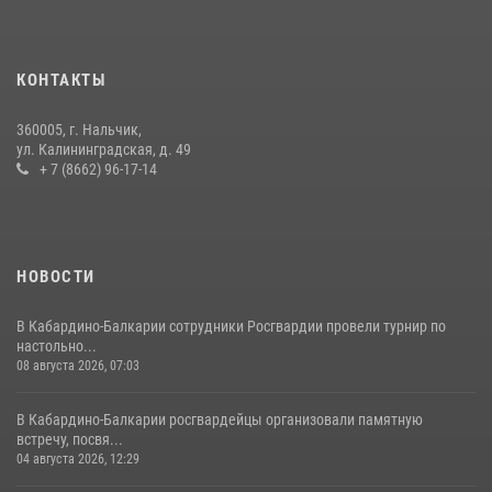
В Кабардино-Балкарии при силовой поддержке росгвардии
задержали группу лиц с крупной партией наркотиков
КОНТАКТЫ
15 июля 2026, 06:33
360005, г. Нальчик,
В Кабардино-Балкарии при силовой поддержке Росгвардии изъяты
ул. Калининградская, д. 49
оружие и наркотические средства
+ 7 (8662) 96-17-14
21 июля 2026, 07:56
НОВОСТИ
В Кабардино-Балкарии сотрудники Росгвардии провели турнир по
настольно...
08 августа 2026, 07:03
В Кабардино-Балкарии росгвардейцы организовали памятную
встречу, посвя...
04 августа 2026, 12:29