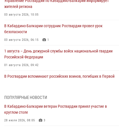
Управление Росгвардии по Кабардино-Балкарии информирует
жителей региона
03 августа 2026, 10:05
В Кабардино‑Балкарии сотрудник Росгвардии провел урок
безопасности
03 августа 2026, 06:15
1
1 августа – День дежурной службы войск национальной гвардии
Российской Федерации
01 августа 2026, 09:42
В Росгвардии вспоминают российских воинов, погибших в Первой
мировой войне 1914-1918 годов
01 августа 2026, 07:30
ПОПУЛЯРНЫЕ НОВОСТИ
Директор Росгвардии Герой России генерал армии Виктор Золотов
В Кабардино-Балкарии ветеран Росгвардии принял участие в
поздравил специалистов подразделений тыла с профессиональным
круглом столе
праздником
28 июля 2026, 08:05
3
01 августа 2026, 00:10