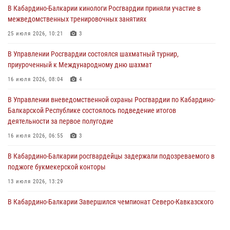
В Кабардино-Балкарии кинологи Росгвардии приняли участие в
Росгвардия обеспечивает безопасность граждан на южном
межведомственных тренировочных занятиях
направлении
25 июля 2026, 10:21
3
31 июля 2026, 09:22
В Управлении Росгвардии состоялся шахматный турнир,
Состоялась рабочая встреча директора Росгвардии Героя России
приуроченный к Международному дню шахмат
генерала армии Виктора Золотова с заместителем полномочного
представителя Президента Российской Федерации в Северо-
16 июля 2026, 08:04
4
Кавказском федеральном округе Виталием Кузнецовым
В Управлении вневедомственной охраны Росгвардии по Кабардино-
31 июля 2026, 06:45
1
Балкарской Республике состоялось подведение итогов
деятельности за первое полугодие
Управление Росгвардии по Кабардино-Балкарской Республике
информирует
16 июля 2026, 06:55
3
30 июля 2026, 06:03
В Кабардино-Балкарии росгвардейцы задержали подозреваемого в
поджоге букмекерской конторы
13 июля 2026, 13:29
В Кабардино-Балкарии Завершился чемпионат Северо-Кавказского
округа Росгвардии по комплексному единоборству
10 июля 2026, 11:30
3