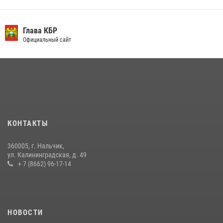
День семьи, любви и верности отметили в Северо-Кавказском
округе Росгвардии
Глава КБР
Официальный сайт
09 июля 2026, 08:36
4
​ ОФИЦЕР РОСГВАРДИИ ВЫСТУПИЛ В ЭФИРЕ ВЕДОМСТВЕННОЙ
РАДИОРУБРИКи В КАБАРДИНО-БАЛКАРИИ
12 июля 2026, 03:30
1
В Кабардино-Балкарии при силовой поддержке Росгвардии изъяты
оружие и наркотические средства
КОНТАКТЫ
21 июля 2026, 07:56
360005, г. Нальчик,
В Кабардино-Балкарии при силовой поддержке росгвардии
ул. Калининградская, д. 49
задержали группу лиц с крупной партией наркотиков
+ 7 (8662) 96-17-14
15 июля 2026, 06:33
НОВОСТИ