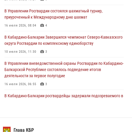
31 июля 2026, 06:45
1
В Управлении Росгвардии состоялся шахматный турнир,
приуроченный к Международному дню шахмат
Управление Росгвардии по Кабардино-Балкарской Республике
информирует
16 июля 2026, 08:04
4
30 июля 2026, 06:03
В Кабардино-Балкарии Завершился чемпионат Северо-Кавказского
округа Росгвардии по комплексному единоборству
В Кабардино-Балкарии нештатные инструктора подразделений
Росгвардии отработали профессиональные навыки
10 июля 2026, 11:30
3
29 июля 2026, 11:56
2
В Управлении вневедомственной охраны Росгвардии по Кабардино-
Балкарской Республике состоялось подведение итогов
деятельности за первое полугодие
16 июля 2026, 06:55
3
В Кабардино-Балкарии росгвардейцы задержали подозреваемого в
поджоге букмекерской конторы
13 июля 2026, 13:29
День семьи, любви и верности отметили в Северо-Кавказском
округе Росгвардии
Глава КБР