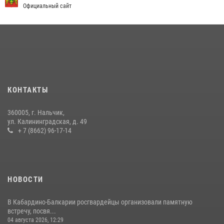
Официальный сайт
09 июля 2026, 08:36
4
​ ОФИЦЕР РОСГВАРДИИ ВЫСТУПИЛ В ЭФИРЕ ВЕДОМСТВЕННОЙ
РАДИОРУБРИКи В КАБАРДИНО-БАЛКАРИИ
12 июля 2026, 03:30
1
НАЧАЛЬНИК УПРАВЛЕНИЯ РОСГВАРДИИ ПО КАБАРДИНО-
БАЛКАРСКОЙ РЕСПУБЛИКЕ ПРОВЕДЕТ ПРИЕМ ГРАЖДАН
КОНТАКТЫ
16 июля 2026, 05:30
360005, г. Нальчик,
В Кабардино-Балкарии при силовой поддержке Росгвардии изъяты
ул. Калининградская, д. 49
оружие и наркотические средства
+ 7 (8662) 96-17-14
21 июля 2026, 07:56
НОВОСТИ
В Кабардино-Балкарии росгвардейцы организовали памятную
встречу, посвя...
04 августа 2026, 12:29