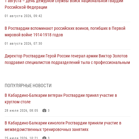
1 августа – День дежурной службы войск национальной гвардии
Российской Федерации
01 августа 2026, 09:42
В Росгвардии вспоминают российских воинов, погибших в Первой
мировой войне 1914-1918 годов
01 августа 2026, 07:30
Директор Росгвардии Герой России генерал армии Виктор Золотов
поздравил специалистов подразделений тыла с профессиональным
праздником
01 августа 2026, 00:10
ПОПУЛЯРНЫЕ НОВОСТИ
Росгвардия обеспечивает безопасность граждан на южном
В Кабардино-Балкарии ветеран Росгвардии принял участие в
направлении
круглом столе
31 июля 2026, 09:22
28 июля 2026, 08:05
3
Состоялась рабочая встреча директора Росгвардии Героя России
В Кабардино-Балкарии кинологи Росгвардии приняли участие в
генерала армии Виктора Золотова с заместителем полномочного
межведомственных тренировочных занятиях
представителя Президента Российской Федерации в Северо-
Кавказском федеральном округе Виталием Кузнецовым
25 июля 2026, 10:21
3